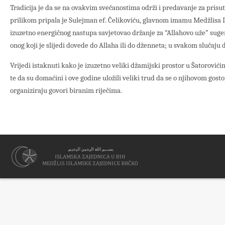
Tradicija je da se na ovakvim svečanostima održi i predavanje za prisu
prilikom pripala je Sulejman ef. Čelikoviću, glavnom imamu Medžlisa I
izuzetno energičnog nastupa savjetovao držanje za “Allahovo uže” suger
onog koji je slijedi dovede do Allaha ili do dženneta; u svakom slučaju 
Vrijedi istaknuti kako je izuzetno veliki džamijski prostor u Šatorović
te da su domaćini i ove godine uložili veliki trud da se o njihovom gos
organiziraju govori biranim riječima.