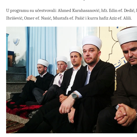
U programu su učestvovali: Ahmed Karahasanović, hfz. Edin ef. Dedić, hfz
Ibrišević, Omer ef. Nasić, Mustafa ef. Pašić i kurra hafiz Aziz ef. Alili.