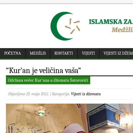
POČETNA
MEDŽLIS
KONTAKTI
VIJESTI
VIJESTI IZ DŽE
“Kur'an je veličina vaša”
Održana večer Kur'ana u džematu Šatorovići
Objavljeno 23. maja 2015. | Kategorija:
Vijesti iz džemata