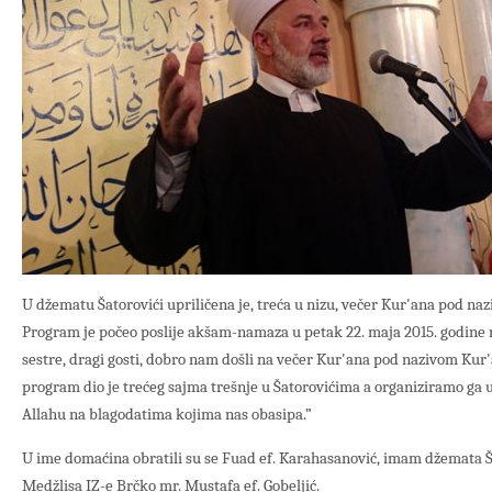
U džematu Šatorovići upriličena je, treća u nizu, večer Kur'ana pod naz
Program je počeo poslije akšam-namaza u petak 22. maja 2015. godine ri
sestre, dragi gosti, dobro nam došli na večer Kur'ana pod nazivom Kur'a
program dio je trećeg sajma trešnje u Šatorovićima a organiziramo ga
Allahu na blagodatima kojima nas obasipa.”
U ime domaćina obratili su se Fuad ef. Karahasanović, imam džemata Š
Medžlisa IZ-e Brčko mr. Mustafa ef. Gobeljić.