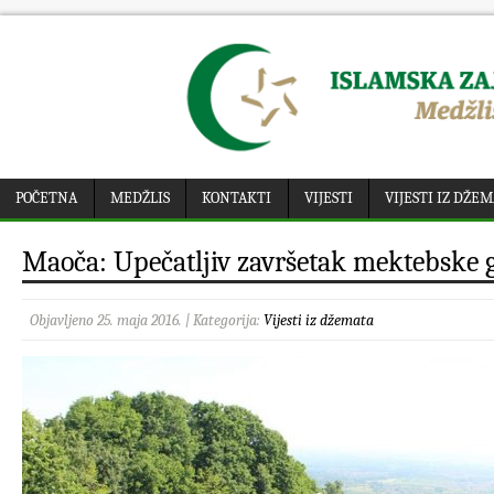
POČETNA
MEDŽLIS
KONTAKTI
VIJESTI
VIJESTI IZ DŽE
Maoča: Upečatljiv završetak mektebske 
Objavljeno 25. maja 2016. | Kategorija:
Vijesti iz džemata