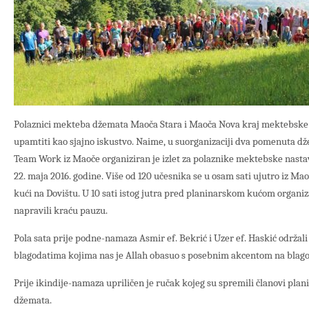
Polaznici mekteba džemata Maoča Stara i Maoča Nova kraj mektebske 2
upamtiti kao sjajno iskustvo. Naime, u suorganizaciji dva pomenuta d
Team Work iz Maoče organiziran je izlet za polaznike mektebske nastave
22. maja 2016. godine. Više od 120 učesnika se u osam sati ujutro iz M
kući na Dovištu. U 10 sati istog jutra pred planinarskom kućom organiza
napravili kraću pauzu.
Pola sata prije podne-namaza Asmir ef. Bekrić i Uzer ef. Haskić održali 
blagodatima kojima nas je Allah obasuo s posebnim akcentom na blagoda
Prije ikindije-namaza upriličen je ručak kojeg su spremili članovi plan
džemata.