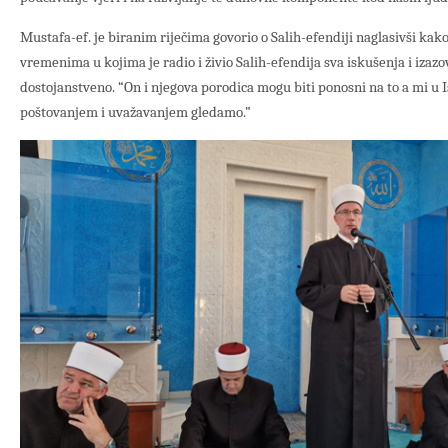
Mustafa-ef. je biranim riječima govorio o Salih-efendiji naglasivši ka
vremenima u kojima je radio i živio Salih-efendija sva iskušenja i izazo
dostojanstveno. “On i njegova porodica mogu biti ponosni na to a mi u I
poštovanjem i uvažavanjem gledamo.”