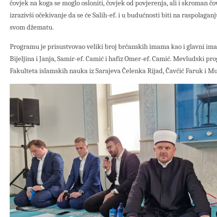
čovjek na koga se moglo osloniti, čovjek od povjerenja, ali i skroman čov
izrazivši očekivanje da se će Salih-ef. i u budućnosti biti na raspolaganj
svom džematu.
Programu je prisustvovao veliki broj brčanskih imama kao i glavni im
Bijeljina i Janja, Samir-ef. Camić i hafiz Omer-ef. Camić. Mevludski pro
Fakulteta islamskih nauka iz Sarajeva Čelenka Rijad, Čavčić Faruk i M