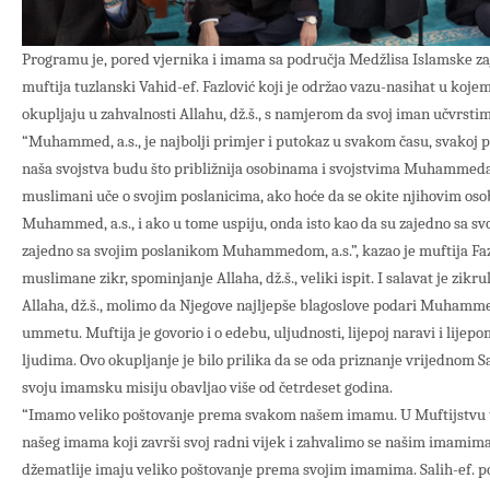
Programu je, pored vjernika i imama sa područja Medžlisa Islamske za
muftija tuzlanski Vahid-ef. Fazlović koji je održao vazu-nasihat u koje
okupljaju u zahvalnosti Allahu, dž.š., s namjerom da svoj iman učvrstim
“Muhammed, a.s., je najbolji primjer i putokaz u svakom času, svakoj pr
naša svojstva budu što približnija osobinama i svojstvima Muhammeda
muslimani uče o svojim poslanicima, ako hoće da se okite njihovim o
Muhammed, a.s., i ako u tome uspiju, onda isto kao da su zajedno sa sv
zajedno sa svojim poslanikom Muhammedom, a.s.”, kazao je muftija Fazlo
muslimane zikr, spominjanje Allaha, dž.š., veliki ispit. I salavat je zikr
Allaha, dž.š., molimo da Njegove najljepše blagoslove podari Muhammedu
ummetu. Muftija je govorio i o edebu, uljudnosti, lijepoj naravi i lij
ljudima. Ovo okupljanje je bilo prilika da se oda priznanje vrijednom Sa
svoju imamsku misiju obavljao više od četrdeset godina.
“Imamo veliko poštovanje prema svakom našem imamu. U Muftijstvu
našeg imama koji završi svoj radni vijek i zahvalimo se našim imamima 
džematlije imaju veliko poštovanje prema svojim imamima. Salih-ef. po