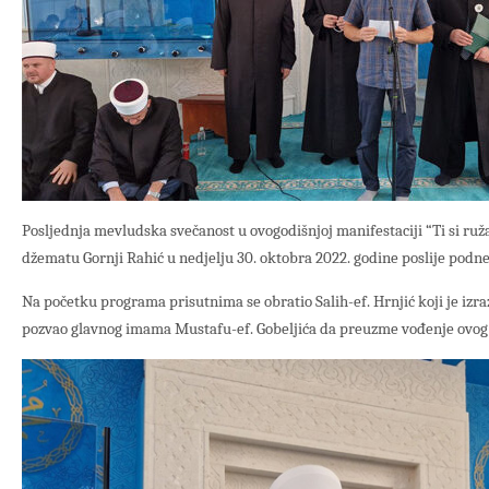
Posljednja mevludska svečanost u ovogodišnjoj manifestaciji “Ti si ruž
džematu Gornji Rahić u nedjelju 30. oktobra 2022. godine poslije pod
Na početku programa prisutnima se obratio Salih-ef. Hrnjić koji je izra
pozvao glavnog imama Mustafu-ef. Gobeljića da preuzme vođenje ovo