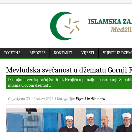
POČETNA
MEDŽLIS
KONTAKTI
VIJESTI
VIJESTI IZ DŽE
Mevludska svečanost u džematu Gornji 
Dostojanstven ispraćaj Salih-ef. Hrnjića u penziju i nastupanje Senah
imama u ovom džematu
Objavljeno 30. oktobra 2022. | Kategorija:
Vijesti iz džemata