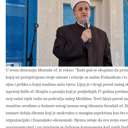
U svom obraćanju Mustafa-ef. je rekao: “Kada god se okupimo da prouč
kojoj mi preispitujemo svoje odnose i relacije sa našim Poslanikom i to j
njim i prilika u kojoj snažimo našu vjeru. Lijep je i drugi povod našeg 
ispraćaj Salih-ef. Hrnjića u penziju koji je posljednjih 27 godina preda
svoj radni vijek radio na području našeg Medžlisa. Treći lijepi povod naš
zvanično uvodimo u dužnost novog imama ovog džemata Senahid-ef. Ha
amanet dobija džemat koji je zaokružen u mnogim aspektima kao što su
organizacijski i finansijsko-ekonomski. Njemu ostaje da svu svoju ener
poučavanje vjeri i na razvijanje te duhovne komponente kod naših ljudi