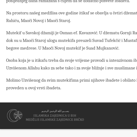
posljednjeg dana ramazana s ciljem da se dodatno posvete ibadetu.
Na prostoru našeg medžlisa ove godine itikaf se obavlja u četiri džemat
Rahiću, Maoči Novoj i Maoči Staroj.
Mutekif u Savskoj džamiji je Osman ef. Kavazović. U džematu Gornji Rah
dok su u Maoči Staroj ulogu mutekifa preuzeli Suvad Tufekčić i Mustaf
begove medrese. U Maoči Novoj mutekif je Suad Mujkanović.
Osoba koja je u itikafu treba da svoje vrijeme provodi u intenzivnom ib
Uzvišenom Allahu kako za sebe tako i za svoje bližnje i sve muslimane
Molimo Uzvišenog da svim mutekifima primi njihove ibadete i obilato 
proveden u ovoj vrsti ibadeta.