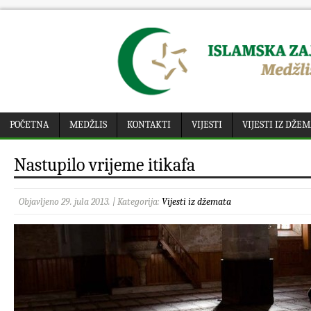
POČETNA
MEDŽLIS
KONTAKTI
VIJESTI
VIJESTI IZ DŽE
Nastupilo vrijeme itikafa
Objavljeno 29. jula 2013. | Kategorija:
Vijesti iz džemata