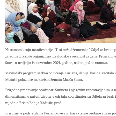
Na samom kraju manifestacije “Ti si ruža džennetska” Odjel za brak i
zajednie Brčko je organizirao mevludsku svečanost za žene. Program 
Stara, u nedjelju 14. novembra 2021. godine, nakon podne namaza.
Mevludski program satkan od učenja Kur'ana, ilahija, kasida, recitala i 
Mošuš i polaznice mekteba džemata Maoča Stara.
Prigodno predavanje o važnosti Sunneta i njegovim zapostavljenim, a
dimenzijama, u našem životu je održala koordinatorica Odjela za brak 
zajednie Brčko Behija Kadušić, prof.
Prisutne je podsjetila na Poslanikove a.s., karakterne osobine i našu p