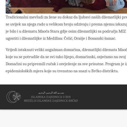
Tradicionalni mevludi za žene su dokaz da ljubavi naših džematlijki pr
se uvijek na njega rado u velikom broju odzivaju i prema njemu iskazu
je bilo i u džematu Maoča Stara gdje osim džematlijki sa područja MIZ
ugostiti i džematlijke iz Medžlisa: Čelić, Orašje i Bosanski šamac.
Vrijedi istaknuti veliki angažman domaćina, džematlijki džemata Maoč
koje su se potrudile da se svi tako lijepo, domaćinski, osjećamo na ovo
Domaćini su pripremili ručak i osvježenje za sve prisutne. Program je 
epidemioloških mjera koje su trenutno na snazi u Brčko distriktu.