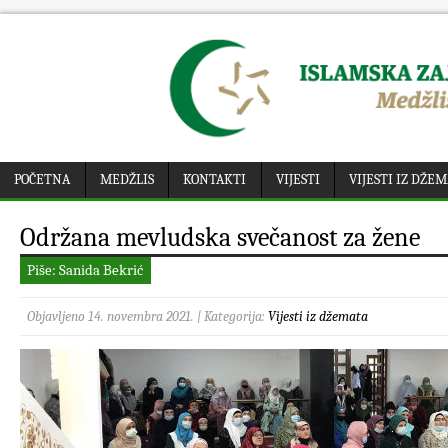
POČETNA
MEDŽLIS
KONTAKTI
VIJESTI
VIJESTI IZ DŽE
Održana mevludska svečanost za žene
Piše: Sanida Bekrić
Objavljeno 14. novembra 2021. | Kategorija:
Vijesti iz džemata