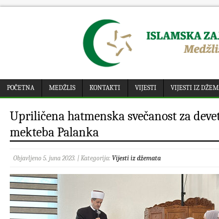
POČETNA
MEDŽLIS
KONTAKTI
VIJESTI
VIJESTI IZ DŽE
Upriličena hatmenska svečanost za deve
mekteba Palanka
Objavljeno 5. juna 2023. | Kategorija:
Vijesti iz džemata