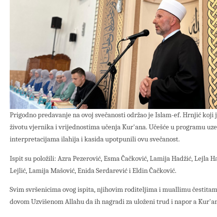
Prigodno predavanje na ovoj svečanosti održao je Islam-ef. Hrnjić koji 
životu vjernika i vrijednostima učenja Kur'ana. Učešće u programu uzeli
interpretacijama ilahija i kasida upotpunili ovu svečanost.
Ispit su položili: Azra Pezerović, Esma Čačković, Lamija Hadžić, Lejla 
Lejlić, Lamija Mašović, Enida Serdarević i Eldin Čačković.
Svim svršenicima ovog ispita, njihovim roditeljima i muallimu čestit
dovom Uzvišenom Allahu da ih nagradi za uloženi trud i napor a Kur'a