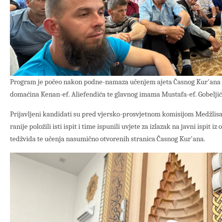
Program je počeo nakon podne-namaza učenjem ajeta Časnog Kur'ana
domaćina Kenan-ef. Aliefendića te glavnog imama Mustafa-ef. Gobeljić
Prijavljeni kandidati su pred vjersko-prosvjetnom komisijom Medžlis
ranije položili isti ispit i time ispunili uvjete za izlazak na javni ispit iz
tedžvida te učenja nasumično otvorenih stranica Časnog Kur'ana.