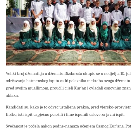
Veliki broj džematlija u džematu Dizdaruša okupio se u nedjelju, 10. ju
održavanja hatmenskog ispita za 16 polaznika mekteba ovoga džemata 
pred svojim muallimom, proučili cijeli Kur'an i ovladali osnovnim znanji
ahlaka.
Kandidati su, kako je to odveć ustaljena praksa, pred vjersko-prosvj
Brčko, isti ispit uspješno položili i time ispunili uslove za javni ispit.
Svečanost je počela nakon podne-namaza učenjem Časnog Kur'ana. Po