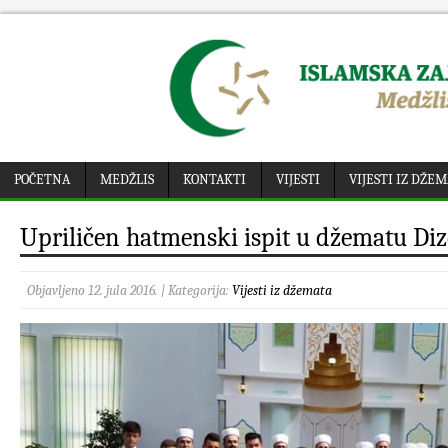
POČETNA
MEDŽLIS
KONTAKTI
VIJESTI
VIJESTI IZ DŽE
Upriličen hatmenski ispit u džematu Di
Objavljeno 12. jula 2016. | Kategorija:
Vijesti iz džemata