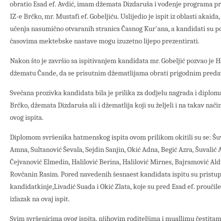
obratio Esad ef. Avdić, imam džemata Dizdaruša i vođenje programa 
IZ-e Brčko, mr. Mustafi ef. Gobeljiću. Uslijedio je ispit iz oblasti akaida
učenja nasumično otvaranih stranica Časnog Kur'ana, a kandidati su po
časovima mektebske nastave mogu izuzetno lijepo prezentirati.
Nakon što je završio sa ispitivanjem kandidata mr. Gobeljić pozvao je H
džematu Čande, da se prisutnim džematlijama obrati prigodnim pred
Svečana prozivka kandidata bila je prilika za dodjelu nagrada i diplom
Brčko, džemata Dizdaruša ali i džematlija koji su željeli i na takav nači
ovog ispita.
Diplomom svršenika hatmenskog ispita ovom prilikom okitili su se: Šu
Amna, Sultanović Ševala, Sejdin Sanjin, Okić Adna, Begić Azra, Šuvalić 
Ćejvanović Elmedin, Halilović Berina, Halilović Mirnes, Bajramović Aldi
Rovčanin Rasim. Pored navedenih šesnaest kandidata ispitu su pristupi
kandidatkinje,Livadić Suada i Okić Zlata, koje su pred Esad ef. proučile
izlazak na ovaj ispit.
Svim svršenicima ovog ispita, njihovim roditeljima i muallimu čestit