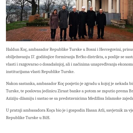
Haldun Koç, ambasador Republike Turske u Bosni i Hercegovini, prisu
obilježavanju 17. godišnjice formiranja Brčko distrikta, a poslije se sa
vlasti i razgovarao o dosadašnjoj, ali i načinima unapređivanja ekonom
institucijama vlasti Republike Turske.
Nakon sastanka, ambasador Koç posjetio je zgradu u kojoj je nekada b
Turske, te poslovnu jedinicu Ziraat banke a potom se zaputio prema Br
Aziziju-džamiju i sastao se sa predstavnicima Medžlisa Islamske zajed
U pratnji ambasadora Koça bio je i gospodin Hasan Atli, savjetnik za v
Republike Turske u BiH.