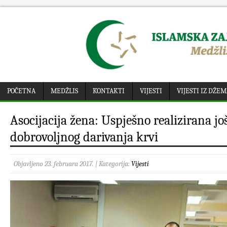
POČETNA
MEDŽLIS
KONTAKTI
VIJESTI
VIJESTI IZ DŽE
Asocijacija žena: Uspješno realizirana jo
dobrovoljnog darivanja krvi
Objavljeno 23. februara 2017. | Kategorija:
Vijesti