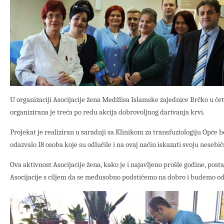
U organizaciji Asocijacije žena Medžlisa Islamske zajednice Brčko u če
organizirana je treća po redu akcija dobrovoljnog darivanja krvi.
Projekat je realiziran u saradnji sa Klinikom za transfuziologiju Opće bo
odazvalo 18 osoba koje su odlučile i na ovaj način iskazati svoju nesebič
Ova aktivnost Asocijacije žena, kako je i najavljeno prošle godine, post
Asocijacije s ciljem da se međusobno podstičemo na dobro i budemo od k