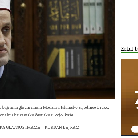
Zekat.b
bajrama glavni imam Medžlisa Islamske zajednice Brčko,
cionalnu bajramsku čestitku u kojoj kaže:
KA GLAVNOG IMAMA – KURBAN BAJRAM