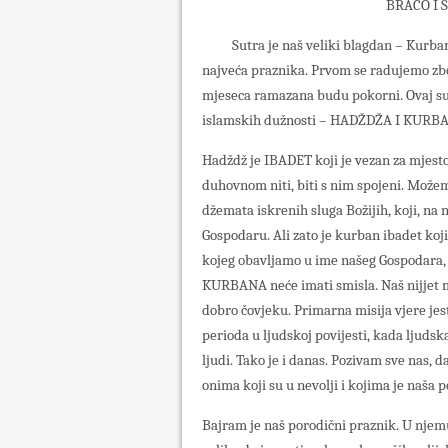
BRAĆO I 
Sutra je naš veliki blagdan – Kurban
najveća praznika. Prvom se radujemo zb
mjeseca ramazana budu pokorni. Ovaj sut
islamskih dužnosti – HADŽDŽA I KURB
Hadždž je IBADET koji je vezan za mjesto
duhovnom niti, biti s nim spojeni. Može
džemata iskrenih sluga Božijih, koji, n
Gospodaru. Ali zato je kurban ibadet ko
kojeg obavljamo u ime našeg Gospodara, a
KURBANA neće imati smisla. Naš nijjet m
dobro čovjeku. Primarna misija vjere jest
perioda u ljudskoj povijesti, kada ljudsk
ljudi. Tako je i danas. Pozivam sve nas,
onima koji su u nevolji i kojima je naša
Bajram je naš porodični praznik. U njemu 