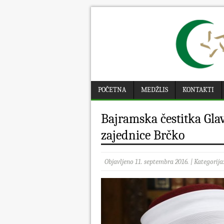
POČETNA
MEDŽLIS
KONTAKTI
Bajramska čestitka Gl
zajednice Brčko
Objavljeno 11. septembra 2016. | Kategorija