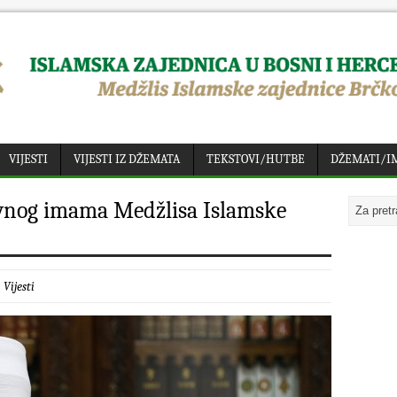
VIJESTI
VIJESTI IZ DŽEMATA
TEKSTOVI/HUTBE
DŽEMATI/I
avnog imama Medžlisa Islamske
:
Vijesti