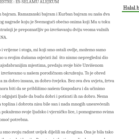
SESTRE : ES-SELAMU ALEJKUM
Halal.
 bajram. Ramazanski bajram i Kurban bajram su naša dva
og nagrade koju je Svemogući obećao onima koji Mu u toku
rašnji je prepoznatljiv po izvršavanju dviju veoma važnih
ANA.
 i vrijeme i stoga, mi koji smo ostali ovdje, možemo samo
mo u svojim dušama osjećati žal što nismo nepregledni dio
a najodabranijim mjestima, predaju svoje biće Uzvišenom
ji izvršavamo u našem porodičnom okruženju. To je obred
 za dobro insana, za dobro čovjeka. Bez ova dva uvjeta, žrtva
ora biti da se približimo našem Gospodaru i da učinimo
 odgajati ljude da budu dobri i poticati ih na dobro. Nema
a toplina i dobrota nisu bile san i nada mnogih unesrećenih
 da pokažemo svoje ljudsko i vjerničko lice, i pomognemo svima
 pomoć potrebna.
smo svoju radost uvijek dijelili sa drugima. Ona je bila tako