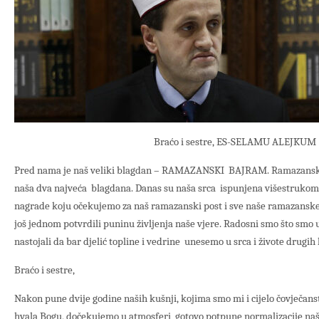
Braćo i sestre, ES-SELAMU ALEJKUM
Pred nama je naš veliki blagdan – RAMAZANSKI BAJRAM. Ramazanski
naša dva najveća blagdana. Danas su naša srca ispunjena višestrukom
nagrade koju očekujemo za naš ramazanski post i sve naše ramazanske
još jednom potvrdili puninu življenja naše vjere. Radosni smo što sm
nastojali da bar djelić topline i vedrine unesemo u srca i živote drugih 
Braćo i sestre,
Nakon pune dvije godine naših kušnji, kojima smo mi i cijelo čovječanstv
hvala Bogu, dočekujemo u atmosferi gotovo potpune normalizacije naš