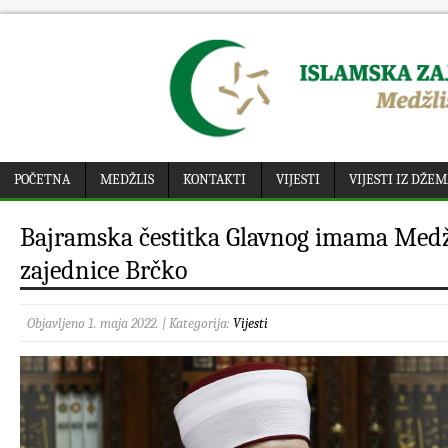
POČETNA
MEDŽLIS
KONTAKTI
VIJESTI
VIJESTI IZ DŽE
Bajramska čestitka Glavnog imama Medž
zajednice Brčko
Objavljeno 1. maja 2022. | Kategorija:
Vijesti