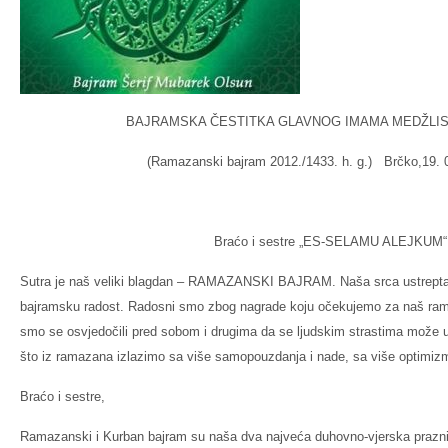
BAJRAMSKA ČESTITKA GLAVNOG IMAMA MEDŽLISA
(Ramazanski bajram 2012./1433. h. g.) Brčko,19. 0
Braćo i sestre „ES-SELAMU ALEJKUM“
Sutra je naš veliki blagdan – RAMAZANSKI BAJRAM. Naša srca ustreptal
bajramsku radost. Radosni smo zbog nagrade koju očekujemo za naš ram
smo se osvjedočili pred sobom i drugima da se ljudskim strastima može 
što iz ramazana izlazimo sa više samopouzdanja i nade, sa više optimiz
Braćo i sestre,
Ramazanski i Kurban bajram su naša dva najveća duhovno-vjerska prazni