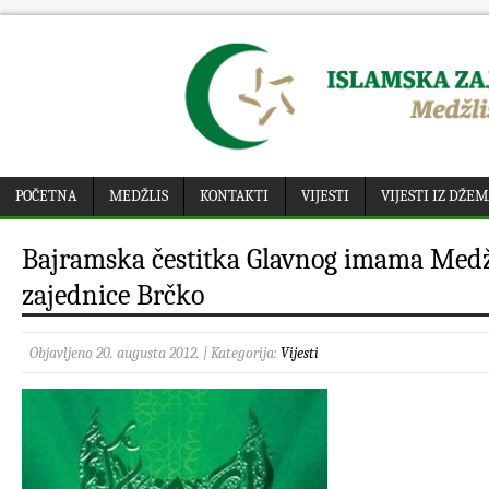
POČETNA
MEDŽLIS
KONTAKTI
VIJESTI
VIJESTI IZ DŽE
Bajramska čestitka Glavnog imama Medž
zajednice Brčko
Objavljeno 20. augusta 2012. | Kategorija:
Vijesti