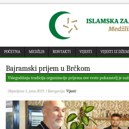
POČETNA
MEDŽLIS
KONTAKTI
VIJESTI
VIJESTI IZ DŽE
Bajramski prijem u Brčkom
Višegodišnja tradicija organizacije prijema ove vrste pokazatelj je s
Objavljeno 5. juna 2019. | Kategorija:
Vijesti