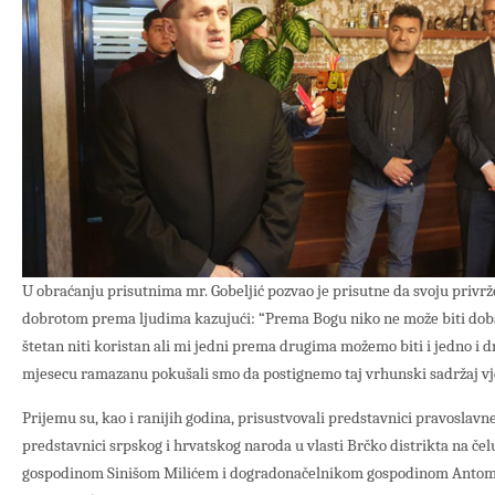
U obraćanju prisutnima mr. Gobeljić pozvao je prisutne da svoju privrž
dobrotom prema ljudima kazujući: “Prema Bogu niko ne može biti dobar
štetan niti koristan ali mi jedni prema drugima možemo biti i jedno i 
mjesecu ramazanu pokušali smo da postignemo taj vrhunski sadržaj vj
Prijemu su, kao i ranijih godina, prisustvovali predstavnici pravoslavne
predstavnici srpskog i hrvatskog naroda u vlasti Brčko distrikta na č
gospodinom Sinišom Milićem i dogradonačelnikom gospodinom Antom 