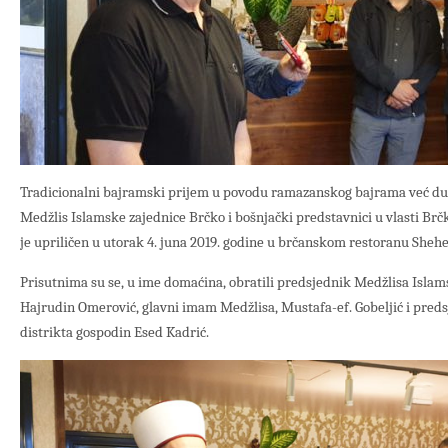
Tradicionalni bajramski prijem u povodu ramazanskog bajrama već dug
Medžlis Islamske zajednice Brčko i bošnjački predstavnici u vlasti Brč
je upriličen u utorak 4. juna 2019. godine u brčanskom restoranu Shehe
Prisutnima su se, u ime domaćina, obratili predsjednik Medžlisa Islam
Hajrudin Omerović, glavni imam Medžlisa, Mustafa-ef. Gobeljić i pred
distrikta gospodin Esed Kadrić.