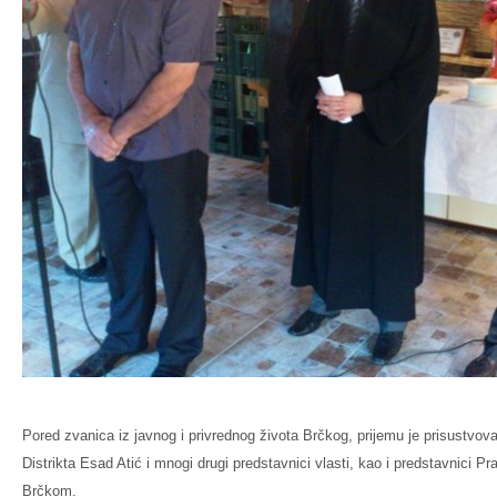
Pored zvanica iz javnog i privrednog života Brčkog, prijemu je prisustvov
Distrikta Esad Atić i mnogi drugi predstavnici vlasti, kao i predstavnici P
Brčkom.