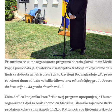
Prisutnima se u ime organizatora programa obratio glavni imam Medžl
koji je poručio da je Ajvatovica višestoljetna tradicija iz koje učimo da s
ljudska dobrota uvijek isplate i da to Uzvišeni Bog nagrađuje. „
Po pred
četrdeset dana odlazio nekoliko kilometara od tadašnjeg grada Prusca 
da kroz stijenu do grada
dovede
vodu
.“
Osim defilea konjanika kroz Brčko ovaj program upotpunjen je i huma
organizirao Odjel za brak i porodicu Medžlisa Islamske zajednice Brčko
prodajom kolača su prikupile 1.152,o5 KM za potrebe liječenja teško obo