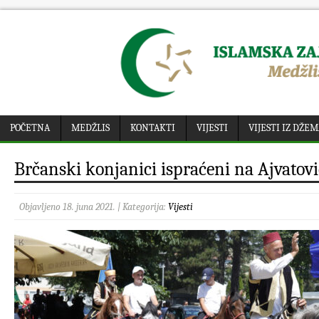
POČETNA
MEDŽLIS
KONTAKTI
VIJESTI
VIJESTI IZ DŽE
Brčanski konjanici ispraćeni na Ajvatov
Objavljeno 18. juna 2021. | Kategorija:
Vijesti