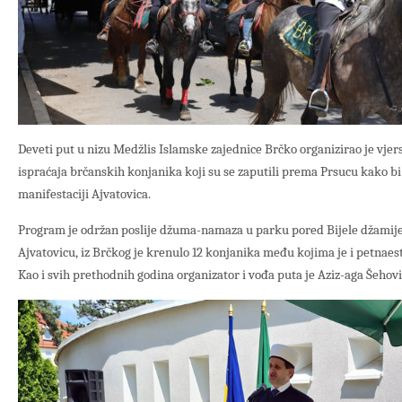
Deveti put u nizu Medžlis Islamske zajednice Brčko organizirao je vj
ispraćaja brčanskih konjanika koji su se zaputili prema Prsucu kako bi 
manifestaciji Ajvatovica.
Program je održan poslije džuma-namaza u parku pored Bijele džamije 
Ajvatovicu, iz Brčkog je krenulo 12 konjanika među kojima je i petnae
Kao i svih prethodnih godina organizator i vođa puta je Aziz-aga Šehovi