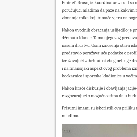
Emir ef. Brašnjić, koordinator za rad sa
poručujući mladima da paze na kakvim m
zlonamjernika koji tumače vjeru na pogr
Nakon uvodnih obraćanja uslijedilo je pr
džematu Klanac. Tema njegovog predavanja
našem društvu. Osim iznošenja stava isl
predstavio poražavajuće podatke o profi
izražavajući zabrinutost zbog nebrige dr
i na finansijski aspekt ovog problema iz
kockarnice i sportske kladionice u većim
Nakon kraće diskusije i obavljanja jacije
razgovarajući o mogućnostima da u budućn
Prisutni imami su iskoristili ovu priliku
mladima.