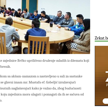
Zekat.b
ke zajednice Brčko upriličeno druženje mladih iz džemata koji
ebrenik.
Brčkom sa akšam-namazom a nastavljeno u sali za sastanke
se glavni imam mr. Mustafa ef. Gobeljić izražavajući
risutnih naglašavajući kako je važno da, zbog budućnosti
oju zajednica mora ulagati i pomagati da ih se sačuva od
o.