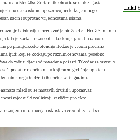
 mladima u Medžlisu Srebrenik, obratio se u ulozi gosta
Halal.
jestima uče o islamu upozoravajući kako je mnogo
ešan način i suprotno vrijednostima islama.
edavanje i diskusija a predavač je bio Sead ef. Hodžić, imam u
 bila je kocka i razni oblici kockanja prisutni danas u
ama po pitanju kocke efendija Hodžić je veoma precizno
lima ljudi koji se kockaju po raznim osnovama, posebno
žave da zaštiti djecu od navedene pošasti. Također se osvrnuo
noseći podatke o općinama u kojima su godišnje uplate u
 iznosima nego budžeti tih općina za tu godinu.
-namaza mladi su se nastavili družiti i upoznavati
osti zajednički realiziraju različite projekte.
 za razmjenu informacija i iskustava vezanih za rad sa