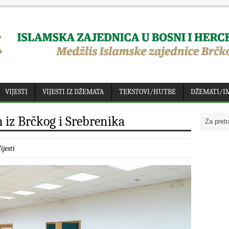
VIJESTI
VIJESTI IZ DŽEMATA
TEKSTOVI/HUTBE
DŽEMATI/I
 iz Brčkog i Srebrenika
ijesti