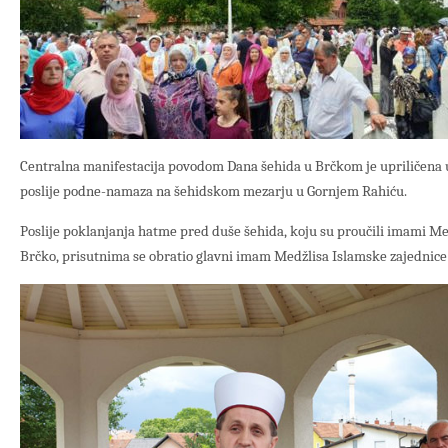
Centralna manifestacija povodom Dana šehida u Brčkom je upriličena u 
poslije podne-namaza na šehidskom mezarju u Gornjem Rahiću.
Poslije poklanjanja hatme pred duše šehida, koju su proučili imami Me
Brčko, prisutnima se obratio glavni imam Medžlisa Islamske zajednice 