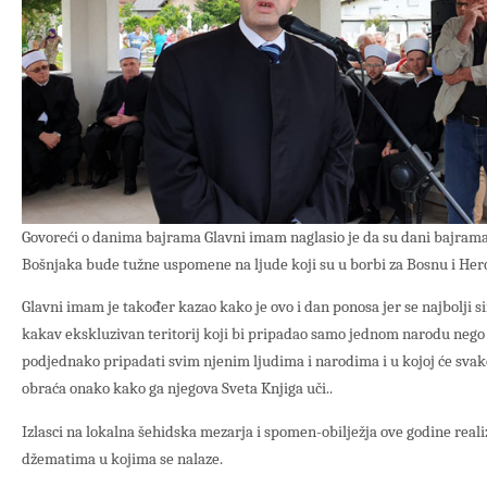
Govoreći o danima bajrama Glavni imam naglasio je da su dani bajrama d
Bošnjaka bude tužne uspomene na ljude koji su u borbi za Bosnu i Herce
Glavni imam je također kazao kako je ovo i dan ponosa jer se najbolji si
kakav ekskluzivan teritorij koji bi pripadao samo jednom narodu nego s
podjednako pripadati svim njenim ljudima i narodima i u kojoj će svak
obraća onako kako ga njegova Sveta Knjiga uči..
Izlasci na lokalna šehidska mezarja i spomen-obilježja ove godine realiz
džematima u kojima se nalaze.