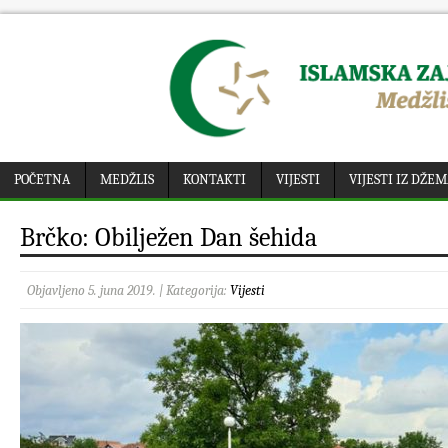
POČETNA
MEDŽLIS
KONTAKTI
VIJESTI
VIJESTI IZ DŽE
Brčko: Obilježen Dan šehida
Objavljeno 5. juna 2019. | Kategorija:
Vijesti