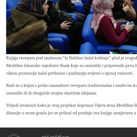
Knjiga recepata pod naslovom “Iz Nahline halal kuhinje” plod je trogod
Medžlisa Islamske zajednice Sisak koje su osmislile i pripremile prvu 
ciljem promocije halal prehrane i podizanja svijesti o njenoj važnosti.
Radi se o knjizi s preko osamdeset recepata tradicionalne i moderne ku
osmislile ili ih obogatile svojim vlastitim idejama.
Vrijedi istaknuti kako je ovaj projekat doprinos Vijeća žena Medžlisa 
džamije u ovom gradu jer se prihod od prodaje ove knjige usmjerava 