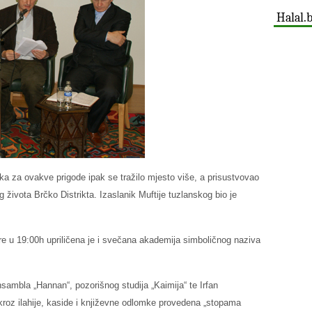
Halal.
elika za ovakve prigode ipak se tražilo mjesto više, a prisustvovao
nog života Brčko Distrikta. Izaslanik Muftije tuzlanskog bio je
e u 19:00h upriličena je i svečana akademija simboličnog naziva
sambla „Hannan“, pozorišnog studija „Kaimija“ te Irfan
kroz ilahije, kaside i književne odlomke provedena „stopama