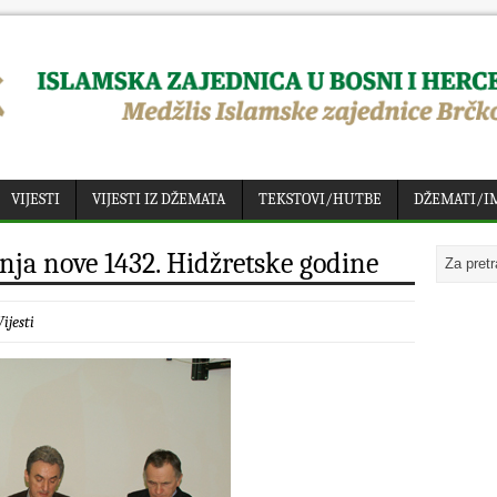
VIJESTI
VIJESTI IZ DŽEMATA
TEKSTOVI/HUTBE
DŽEMATI/I
ja nove 1432. Hidžretske godine
Vijesti