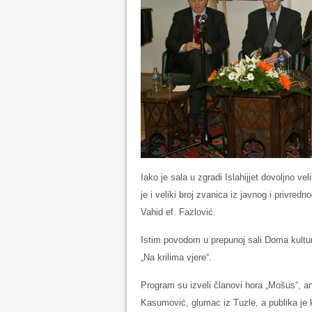
Iako je sala u zgradi Islahijjet dovoljno v
je i veliki broj zvanica iz javnog i privred
Vahid ef. Fazlović.
Istim povodom u prepunoj sali Doma kultur
„Na krilima vjere“.
Program su izveli članovi hora „Mošus“, an
Kasumović, glumac iz Tuzle, a publika je 