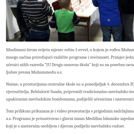
Muslimani širom svijeta mjesec rebiu-l-evvel, u kojem je rođen Muham
mnogo načina priređujući različite programe i svečanosti. Primjer jed
učenici nižih razreda “JU Druga osnovna škola” koji su na posebno neuo
ljubav prema Muhammedu a.s.
Naime, u prostorijama centralne škole su u ponedjeljak 4. decembra 2
vjeroučitelja, Behlulović Suada, pripremili tradicionalno mevludsko še
upakiranim mevludskim bombonama, podijelili učenicima i nastavnici
Tom prilikom prikazana je i video prezentacija s prigodnim sadržajim
a.s. Programu je prisustvovao i glavni imam Medžlisa Islamske zajedni
koji je s nastavnim osobljem i djecom podijelio mevludsku radost.