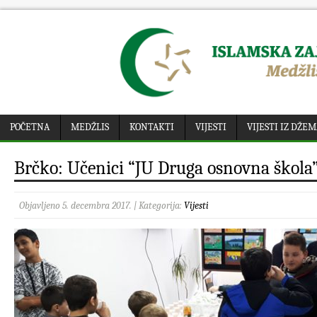
POČETNA
MEDŽLIS
KONTAKTI
VIJESTI
VIJESTI IZ DŽE
Brčko: Učenici “JU Druga osnovna škola”
Objavljeno 5. decembra 2017. | Kategorija:
Vijesti