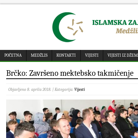
POČETNA
MEDŽLIS
KONTAKTI
VIJESTI
VIJESTI IZ DŽE
Brčko: Završeno mektebsko takmičenje
Objavljeno 8. aprila 2018. | Kategorija:
Vijesti