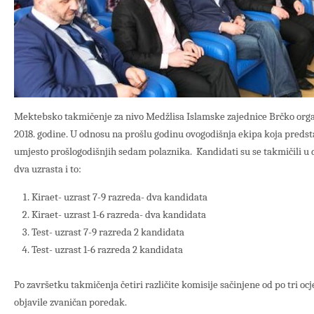
Mektebsko takmičenje za nivo Medžlisa Islamske zajednice Brčko organi
2018. godine. U odnosu na prošlu godinu ovogodišnja ekipa koja predsta
umjesto prošlogodišnjih sedam polaznika. Kandidati su se takmičili u d
dva uzrasta i to:
Kiraet- uzrast 7-9 razreda- dva kandidata
Kiraet- uzrast 1-6 razreda- dva kandidata
Test- uzrast 7-9 razreda 2 kandidata
Test- uzrast 1-6 razreda 2 kandidata
Po završetku takmičenja četiri različite komisije sačinjene od po tri ocj
objavile zvaničan poredak.