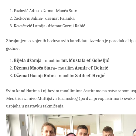
Fazlović Adna- džemat Maoča Stara
Čačković Saliha- džemat Palanka
Kovačević Lamija- džemat Gornji Rahić
Zbrajanjem osvojenih bodova svih kandidata izveden je poredak ekipa 
godine:
Bijela džamja
– muallim
mr. Mustafa ef. Gobeljić
Džemat Maoča Stara
– muallim
Asmir ef. Bekrić
Džemat Gornji Rahić
– muallim
Salih ef. Hrnjić
Svim kandidatima i njihovim muallimima čestitamo na ostvarenom us
Medžlisa za nivo Muftijstva tuzlanskog (po dva prvoplasirana iz svake
uspjeha u nastavku takmičenja.