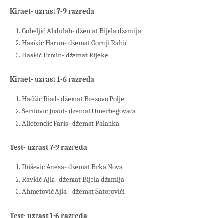
Kiraet- uzrast 7-9 razreda
Gobeljić Abdulah- džemat Bijela džamija
Hasikić Harun- džemat Gornji Rahić
Haskić Ermin- džemat Rijeke
Kiraet- uzrast 1-6 razreda
Hadžić Riad- džemat Brezovo Polje
Šerifović Jusuf- džemat Omerbegovača
Aliefendić Faris- džemat Palanka
Test- uzrast 7-9 razreda
Ibišević Anesa- džemat Brka Nova
Ravkić Ajla- džemat Bijela džamija
Ahmetović Ajla- džemat Šatorovići
Test- uzrast 1-6 razreda