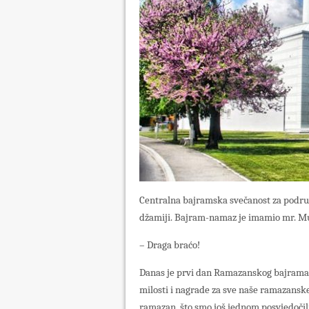
Centralna bajramska svečanost za područ
džamiji. Bajram-namaz je imamio mr. Must
– Draga braćo!
Danas je prvi dan Ramazanskog bajrama. D
milosti i nagrade za sve naše ramazanske
ramazan, što smo još jednom posvjedočil