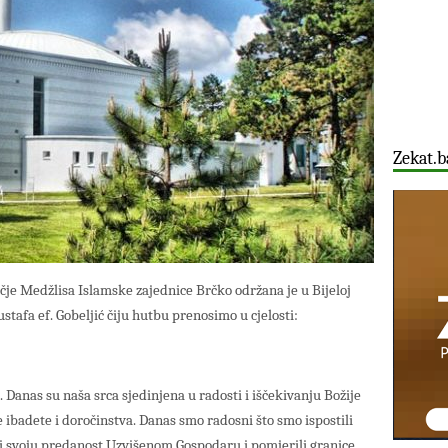
Zekat.b
je Medžlisa Islamske zajednice Brčko održana je u Bijeloj
afa ef. Gobeljić čiju hutbu prenosimo u cjelosti:
anas su naša srca sjedinjena u radosti i iščekivanju Božije
 ibadete i doročinstva. Danas smo radosni što smo ispostili
i svoju predanost Uzvišenom Gospodaru i pomjerili granice