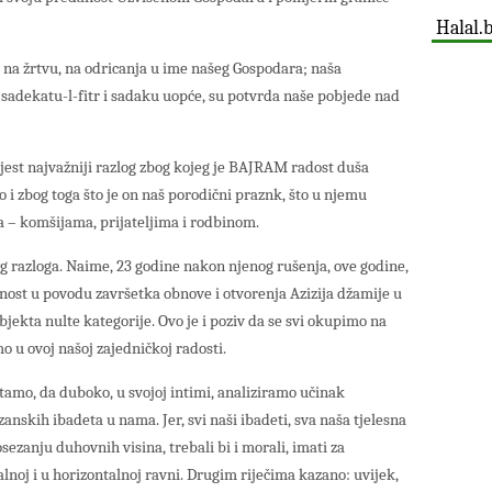
Halal.
 na žrtvu, na odricanja u ime našeg Gospodara; naša
i sadekatu-l-fitr i sadaku uopće, su potvrda naše pobjede nad
, jest najvažniji razlog zbog kojeg je BAJRAM radost duša
i zbog toga što je on naš porodični praznk, što u njemu
 – komšijama, prijateljima i rodbinom.
g razloga. Naime, 23 godine nakon njenog rušenja, ove godine,
čanost u povodu završetka obnove i otvorenja Azizija džamije u
jekta nulte kategorije. Ovo je i poziv da se svi okupimo na
mo u ovoj našoj zajedničkoj radosti.
itamo, da duboko, u svojoj intimi, analiziramo učinak
nskih ibadeta u nama. Jer, svi naši ibadeti, sva naša tjelesna
sezanju duhovnih visina, trebali bi i morali, imati za
lnoj i u horizontalnoj ravni. Drugim riječima kazano: uvijek,