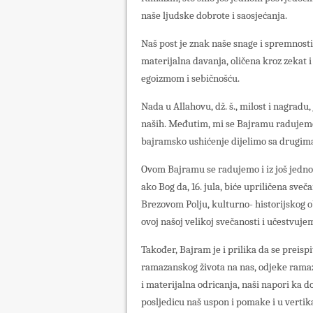
naše ljudske dobrote i saosjećanja.
Naš post je znak naše snage i spremnosti
materijalna davanja, oličena kroz zekat 
egoizmom i sebičnošću.
Nada u Allahovu, dž. š., milost i nagradu
naših. Međutim, mi se Bajramu radujemo 
bajramsko ushićenje dijelimo sa drugima
Ovom Bajramu se radujemo i iz još jedno
ako Bog da, 16. jula, biće upriličena sve
Brezovom Polju, kulturno- historijskog ob
ovoj našoj velikoj svečanosti i učestvuje
Također, Bajram je i prilika da se preisp
ramazanskog života na nas, odjeke ramaza
i materijalna odricanja, naši napori ka do
posljedicu naš uspon i pomake i u vertika