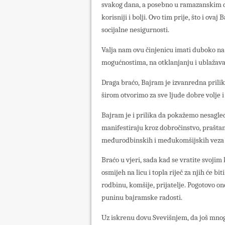
svakog dana, a posebno u ramazanskim da
korisniji i bolji. Ovo tim prije, što i ova
socijalne nesigurnosti.
Valja nam ovu činjenicu imati duboko na
mogućnostima, na otklanjanju i ublažavan
Draga braćo, Bajram je izvanredna prilika
širom otvorimo za sve ljude dobre volje 
Bajram je i prilika da pokažemo nesagled
manifestiraju kroz dobročinstvo, praštan
međurodbinskih i međukomšijskih veza 
Braćo u vjeri, sada kad se vratite svoji
osmijeh na licu i topla riječ za njih će b
rodbinu, komšije, prijatelje. Pogotovo one
puninu bajramske radosti.
Uz iskrenu dovu Svevišnjem, da još mno