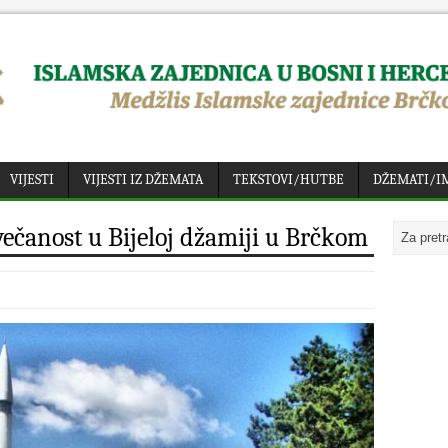
VIJESTI
VIJESTI IZ DŽEMATA
TEKSTOVI/HUTBE
DŽEMATI/I
ečanost u Bijeloj džamiji u Brčkom