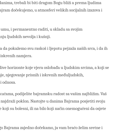
nima, trebali bi biti dragom Bogu bliži a prema ljudima
j Bajram dočekujemo, u atmosferi velikih socijalnih izazova i
 umu, i permanentno raditi, u skladu sa svojim
ju ljudskih nevolja i kušnji.
 da pokažemo svu raskoš i ljepotu pejzaža naših srca, i da ih
i iskrenih namjera.
ive horizonte koje vjera oslobađa u ljudskim srcima, a koji se
je, njegovanje prisnih i iskrenih međuljudskih,
i odnosa.
m kućama, podijelite bajramsku radost sa vašim najbližim. Vaš
iti najdraži poklon. Nastojte u danima Bajrama posjetiti svoju
 koji su bolesni, ili na bilo koji način onemogućeni da osjete
go Bajrama zajedno dočekamo, ja vam braćo želim sretne i