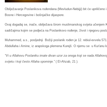
Obilježavanje Poslanikova rođendana (Mevludun-Nebijji) bit će upriličeno
Bosne i Hercegovine i bošnjačke dijaspore.
Ovaj događaj se, inače, obilježava širom muslimanskog svijeta učenjem 
sadržajima kojim se podjeća na Poslanikovo rođenje, život i njegovu posla
Muhammed, a.s., posljednji Božiji poslanik rođen je 12. rebiul-evvela 571
Abdullaha i Amine, iz arapskoga plemena Kurejš. O njemu se u Kur'anu 
“Vi u Allahovu Poslaniku imate divan uzor za onoga koji se nada Allahovoj
svijetu i koji često Allaha spominje.”
( El-Ahzab, 21 ).