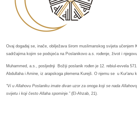
Ovaj događaj se, inače, obilježava širom muslimanskog svijeta učenjem 
sadržajima kojim se podsjeća na Poslanikovo a.s. rođenje, život i njegovu
Muhammed, a.s., posljednji Božiji poslanik rođen je 12. rebiul-evvela 571
Abdullaha i Amine, iz arapskoga plemena Kurejš. O njemu se u Kur'anu 
“Vi u Allahovu Poslaniku imate divan uzor za onoga koji se nada Allahovoj
svijetu i koji često Allaha spominje.”
(El-Ahzab, 21).