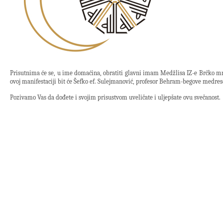
Prisutnima će se, u ime domaćina, obratiti glavni imam Medžlisa IZ-e Brčko mr.
ovoj manifestaciji bit će Šefko ef. Sulejmanović, profesor Behram-begove medres
Pozivamo Vas da dođete i svojim prisustvom uveličate i uljepšate ovu svečanost.