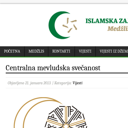
POČETNA
MEDŽLIS
KONTAKTI
VIJESTI
VIJESTI IZ DŽE
Centralna mevludska svečanost
Objavljeno 21. januara 2013. | Kategorija:
Vijesti