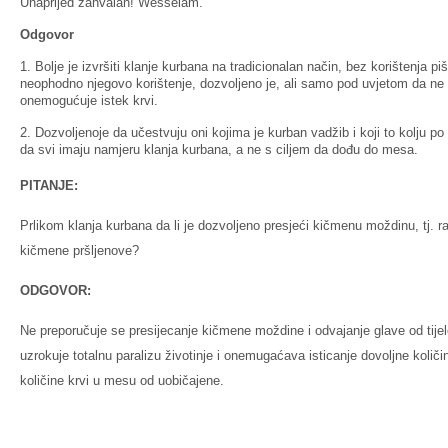
Unaprijed zahvalan! Wesselam.
Odgovor
1. Bolje je izvršiti klanje kurbana na tradicionalan način, bez korištenja pi
neophodno njegovo korištenje, dozvoljeno je, ali samo pod uvjetom da ne um
onemogućuje istek krvi.
2. Dozvoljenoje da učestvuju oni kojima je kurban vadžib i koji to kolju p
da svi imaju namjeru klanja kurbana, a ne s ciljem da dođu do mesa.
PITANJE:
Prlikom klanja kurbana da li je dozvoljeno presjeći kičmenu moždinu, tj. ras
kičmene pršljenove?
ODGOVOR:
Ne preporučuje se presijecanje kičmene moždine i odvajanje glave od tijele
uzrokuje totalnu paralizu životinje i onemugaćava isticanje dovoljne koli
količine krvi u mesu od uobičajene.