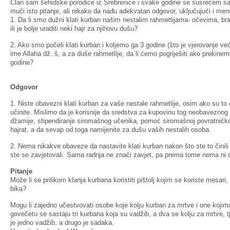
Član sam šehidske porodice iz Srebrenice i svake godine se susrećem sa
muči isto pitanje, ali nikako da nađu adekvatan odgovor, uključujući i me
1. Da li smo dužni klati kurban našim nestalim rahmetlijama- očevima, bra
ili je bolje uraditi neki hajr za njihovu dušu?
2. Ako smo počeli klati kurban i koljemo ga 3 godine (što je vjerovanje v
ime Allaha dž. š, a za duše rahmetlije, da li ćemo pogriješiti ako prekine
godine?
Odgovor
1. Niste obavezni klati kurban za vaše nestale rahmetlije, osim ako su to o
učinite. Mislimo da je korisnije da sredstva za kupovinu tog neobaveznog 
džamije, stipendiranje siromašnog učenika, pomoć siromašnoj povratničkoj p
hajrat, a da sevap od toga namijenite za dušu vaših nestalih osoba.
2. Nema nikakve obaveze da nastavite klati kurban nakon što ste to činili
ste se zavjetovali. Sama radnja ne znači zavjet, pa prema tome nema ni o
Pitanje
Može li se prilikom klanja kurbana koristiti pištolj kojim se koriste mesari,
bika?
Mogu li zajedno učestvovati osobe koje kolju kurban za mrtve i one kojim
govečetu se sastaju tri kurbana koja su vadžib, a dva se kolju za mrtve, t
je jedno vadžib, a drugo je sadaka.