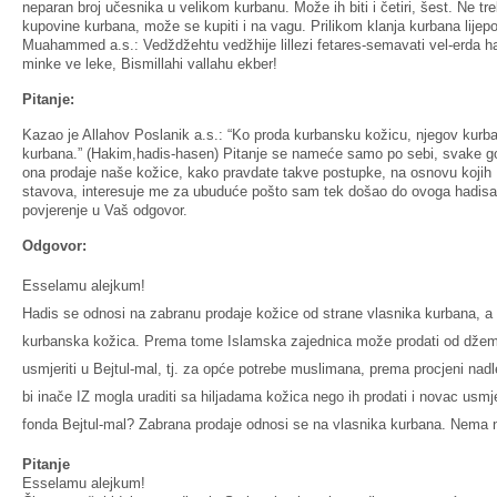
neparan broj učesnika u velikom kurbanu. Može ih biti i četiri, šest. Ne tr
kupovine kurbana, može se kupiti i na vagu. Prilikom klanja kurbana lijepo 
Muahammed a.s.: Vedždžehtu vedžhije lillezi fetares-semavati vel-erda 
minke ve leke, Bismillahi vallahu ekber!
Pitanje:
Kazao je Allahov Poslanik a.s.: “Ko proda kurbansku kožicu, njegov kurb
kurbana.” (Hakim,hadis-hasen) Pitanje se nameće samo po sebi, svake go
ona prodaje naše kožice, kako pravdate takve postupke, na osnovu kojih
stavova, interesuje me za ubuduće pošto sam tek došao do ovoga hadis
povjerenje u Vaš odgovor.
Odgovor:
Esselamu alejkum!
Hadis se odnosi na zabranu prodaje kožice od strane vlasnika kurbana, a ne
kurbanska kožica. Prema tome Islamska zajednica može prodati od džema
usmjeriti u Bejtul-mal, tj. za opće potrebe muslimana, prema procjeni nadl
bi inače IZ mogla uraditi sa hiljadama kožica nego ih prodati i novac usmj
fonda Bejtul-mal? Zabrana prodaje odnosi se na vlasnika kurbana. Nema ni
Pitanje
Esselamu alejkum!