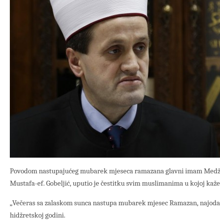
Povodom nastupajućeg mubarek mjeseca ramazana glavni imam Medžli
Mustafa-ef. Gobeljić, uputio je čestitku svim muslimanima u kojoj kaže
„Večeras sa zalaskom sunca nastupa mubarek mjesec Ramazan, najodab
hidžretskoj godini.