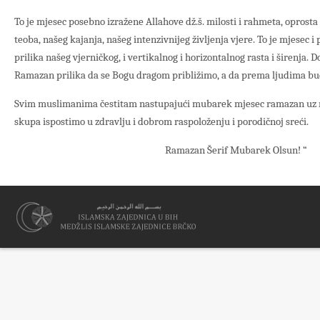
To je mjesec posebno izražene Allahove dž.š. milosti i rahmeta, oprosta
teoba, našeg kajanja, našeg intenzivnijeg življenja vjere. To je mjesec 
prilika našeg vjerničkog, i vertikalnog i horizontalnog rasta i širenja. 
Ramazan prilika da se Bogu dragom približimo, a da prema ljudima bu
Svim muslimanima čestitam nastupajući mubarek mjesec ramazan uz mo
skupa ispostimo u zdravlju i dobrom raspoloženju i porodičnoj sreći.
Ramazan Šerif Mubarek Olsun! “