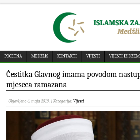
POČETNA
MEDŽLIS
KONTAKTI
VIJESTI
VIJESTI IZ DŽE
Čestitka Glavnog imama povodom nastu
mjeseca ramazana
Objavljeno 6. maja 2019. | Kategorija:
Vijesti