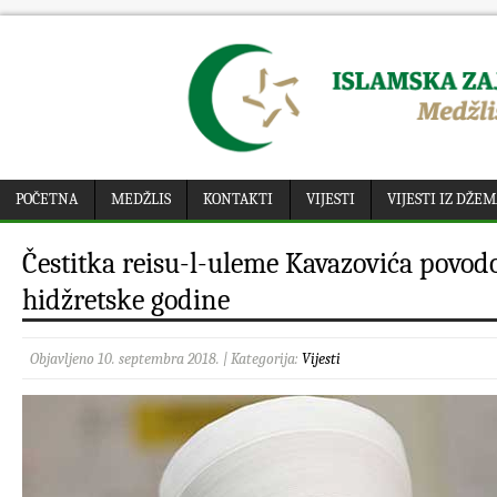
POČETNA
MEDŽLIS
KONTAKTI
VIJESTI
VIJESTI IZ DŽE
Čestitka reisu-l-uleme Kavazovića povo
hidžretske godine
Objavljeno 10. septembra 2018. | Kategorija:
Vijesti