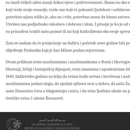
su imali vidjeli ništa manji dokaz vjere i požrtvovanosti. Danas su oko
koji traže svoje ensarije, traže one koji će pokazati ljudskost i solidarno
potrebna njima toliko je, ako ne i više, potrebna nama da bismo sačuvali
Uzvišen nas podjednako iskušava i dobrom i zlom. I pitanje je ko je od na
su prinuđeni tražiti našu pomoć ili mi koji kalkulišemo oko svoje sp
Zato se nadam da će prisjećanje na hidžru i početak nove godine biti pr
slijeđenje Poslanika koji je kao Milost poslan svjetovima.
Ovom prilikom svim muslimanima i muslimankama u Bosni i Hercegovi
Sloveniji, Srbiji i bošnjačkoj dijaspori, svim imamima i uposlenicima 
1440. hidžretsku godinu uz želju da svima bude sretna i berićetna i mole
muslimanima podari slogu, da ujedini njihova srca u dobru, da našu Za
našu Domovinu čuva u blagostanju i miru, i da svim ljudima ukaže na put
čestitke reisu-l-uleme Kavazović.