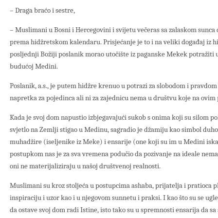
– Draga braćo i sestre,
– Muslimani u Bosni i Hercegovini i svijetu večeras sa zalaskom sunca
prema hidžretskom kalendaru. Prisjećanje je to i na veliki događaj iz hi
posljednji Božiji poslanik morao utočište iz paganske Mekek potražiti
budućoj Medini.
Poslanik, a.s., je putem hidžre krenuo u potrazi za slobodom i pravdom
napretka za pojedinca ali ni za zajednicu nema u društvu koje na ovim 
Kada je svoj dom napustio izbjegavajući sukob s onima koji su silom po
svjetlo na Zemlji stigao u Medinu, sagradio je džamiju kao simbol duh
muhadžire (iseljenike iz Meke) i ensarije (one koji su im u Medini isk
postupkom nas je za sva vremena podučio da pozivanje na ideale nema 
oni ne materijaliziraju u našoj društvenoj realnosti.
Muslimani su kroz stoljeća u postupcima ashaba, prijatelja i pratioca p
inspiraciju i uzor kao i u njegovom sunnetu i praksi. I kao što su se u
da ostave svoj dom radi Istine, isto tako su u spremnosti ensarija da s