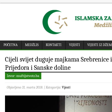
POČETNA
MEDŽLIS
KONTAKTI
VIJESTI
VIJESTI IZ DŽE
Cijeli svijet duguje majkama Srebrenice i
Prijedora i Sanske doline
Izvor: muftijstvotz.ba
Objavljeno 31. marta 2018. | Kategorija:
Vijesti