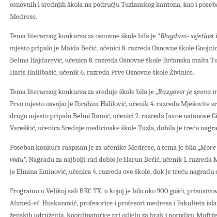
osnovnih i srednjih škola na području Tuzlanskog kantona, kao i pose
Medrese.
Tema literarnog konkursa za osnovne škole bila je “
Blagdani- svjetlost 
mjesto pripalo je Maida Bečić, učenici 8. razreda Osnovne škole Gnojnic
Belma Hajdarević, učenica 8. razreda Osnovne škole Brčanska malta Tuz
Haris Halilbašić, učenik 6. razreda Prve Osnovne škole Živinice.
Tema literarnog konkursa za srednje škole bila je „
Razgovor je spona 
Prvo mjesto osvojio je Ibrahim Halilović, učenik 4. razreda Mješovite sr
drugo mjesto pripalo Belmi Ramić, učenici 2. razreda Javne ustanove G
Vareškić, učenica Srednje medicinske škole Tuzla, dobila je treću nagr
Poseban konkurs raspisan je za učenike Medrese, a tema je bila „
More 
vodu
“. Nagradu za najbolji rad dobio je Harun Bečić, učenik 1. razreda
je Elmina Eminović, učenica 4. razreda ove škole, dok je treću nagradu 
Programu u Velikoj sali BKC TK, u kojoj je bilo oko 900 gošći, prisustvo
Ahmed-ef. Huskanović, profesorice i profesori medresa i Fakulteta is
ženskih udruženja, koordinatorice pri odjelu za brak i porodicu Muftijs