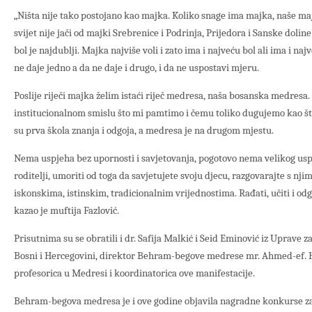
„Ništa nije tako postojano kao majka. Koliko snage ima majka, naše maj
svijet nije jači od majki Srebrenice i Podrinja, Prijedora i Sanske doline 
bol je najdublji. Majka najviše voli i zato ima i najveću bol ali ima i na
ne daje jedno a da ne daje i drugo, i da ne uspostavi mjeru.
Poslije riječi majka želim istaći riječ medresa, naša bosanska medresa.
institucionalnom smislu što mi pamtimo i čemu toliko dugujemo kao št
su prva škola znanja i odgoja, a medresa je na drugom mjestu.
Nema uspjeha bez upornosti i savjetovanja, pogotovo nema velikog usp
roditelji, umoriti od toga da savjetujete svoju djecu, razgovarajte s nji
iskonskima, istinskim, tradicionalnim vrijednostima. Rađati, učiti i odgoj
kazao je muftija Fazlović.
Prisutnima su se obratili i dr. Safija Malkić i Seid Eminović iz Uprave z
Bosni i Hercegovini, direktor Behram-begove medrese mr. Ahmed-ef. H
profesorica u Medresi i koordinatorica ove manifestacije.
Behram-begova medresa je i ove godine objavila nagradne konkurse za 