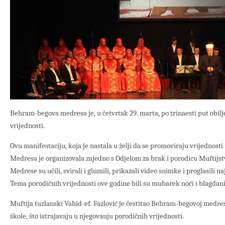
Behram-begova medresa je, u četvrtak 29. marta, po trinaesti put obilj
vrijednosti.
Ovu manifestaciju, koja je nastala u želji da se promoviraju vrijednos
Medresa je organizovala zajedno s Odjelom za brak i porodicu Muftijstv
Medrese su učili, svirali i glumili, prikazali video snimke i proglasili n
Tema porodičnih vrijednosti ove godine bili su mubarek noći i blagdani
Muftija tuzlanski Vahid-ef. Fazlović je čestitao Behram-begovoj medre
škole, što istrajavaju u njegovanju porodičnih vrijednosti.