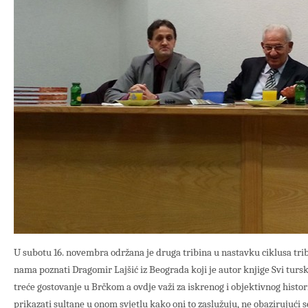
U subotu 16. novembra održana je druga tribina u nastavku ciklusa tribin
nama poznati Dragomir Lajšić iz Beograda koji je autor knjige Svi tursk
treće gostovanje u Brčkom a ovdje važi za iskrenog i objektivnog histori
prikazati sultane u onom svjetlu kako oni to zaslužuju, ne obazirujući s