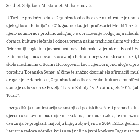
Sead-ef. Seljubac i Mustafa-ef. Muharemović.
U Tuzli je predočeno da je Organizacioni odbor ove manifestacije donio
djelo „Hasan Kaimija“ u 2016. godine dodijeli profesorici Melihi Terzić. 
njeno neumorno i predano zalaganje u obrazovanju i odgajanju mladih, 
obrasca kulture sjećanja i odnosa prema našim tradicionalnim vrijedn
fizionomiji i ugledu u javnosti ustanova Islamske zajednice u Bosni i He
izniman doprinos novom stasavanju Behram-begove medrese u Tuzli, k
škola muslimana u Bosni i Hercegovini, kao i cijeneći njenu ulogu u pro
porodicu ‘Bosanska Sumejja’, čime je snažno doprinijela afirmaciji musl
druge njene doprinose, Organizacioni odbor vjersko-kulturne manifes
donio je odluku da se Povelja ‘Hasan Kaimija’ za životno djelo 2016. god
Terzić“.
I ovogodišnja manifestacija se sastoji od poetskih večeri i promocija kn
djecom u osnovnim podrinjskim školama, mevluda i zikra, te ramazans
dva žirija će proglasiti najbolju knjigu objavljenu u 2014. i 2015. godini 
literarne radove učenika koji su se javili na javni konkurs Organizacio