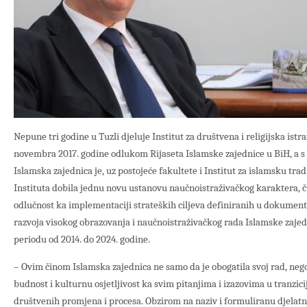
Nepune tri godine u Tuzli djeluje Institut za društvena i religijska istra
novembra 2017. godine odlukom Rijaseta Islamske zajednice u BiH, a s 
Islamska zajednica je, uz postojeće fakultete i Institut za islamsku tr
Instituta dobila jednu novu ustanovu naučnoistraživačkog karaktera, č
odlučnost ka implementaciji strateških ciljeva definiranih u dokumen
razvoja visokog obrazovanja i naučnoistraživačkog rada Islamske zajed
periodu od 2014. do 2024. godine.
– Ovim činom Islamska zajednica ne samo da je obogatila svoj rad, neg
budnost i kulturnu osjetljivost ka svim pitanjima i izazovima u tranz
društvenih promjena i procesa. Obzirom na naziv i formuliranu djelatno