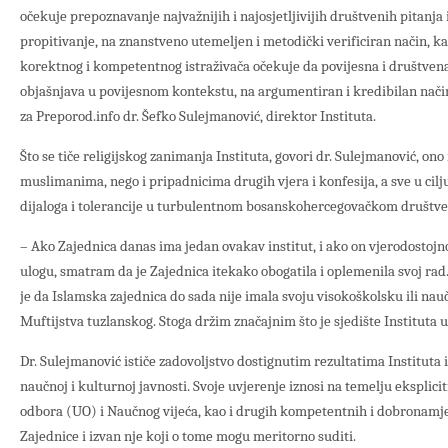
očekuje prepoznavanje najvažnijih i najosjetljivijih društvenih pitanja
propitivanje, na znanstveno utemeljen i metodički verificiran način, ka
korektnog i kompetentnog istraživača očekuje da povijesna i društvena 
objašnjava u povijesnom kontekstu, na argumentiran i kredibilan nači
za Preporod.info dr. Šefko Sulejmanović, direktor Instituta.
Što se tiče religijskog zanimanja Instituta, govori dr. Sulejmanović, ono
muslimanima, nego i pripadnicima drugih vjera i konfesija, a sve u cil
dijaloga i tolerancije u turbulentnom bosanskohercegovačkom društve
– Ako Zajednica danas ima jedan ovakav institut, i ako on vjerodostojn
ulogu, smatram da je Zajednica itekako obogatila i oplemenila svoj rad
je da Islamska zajednica do sada nije imala svoju visokoškolsku ili n
Muftijstva tuzlanskog. Stoga držim značajnim što je sjedište Instituta u
Dr. Sulejmanović ističe zadovoljstvo dostignutim rezultatima Instituta i
naučnoj i kulturnoj javnosti. Svoje uvjerenje iznosi na temelju eksplic
odbora (UO) i Naučnog vijeća, kao i drugih kompetentnih i dobronamj
Zajednice i izvan nje koji o tome mogu meritorno suditi.