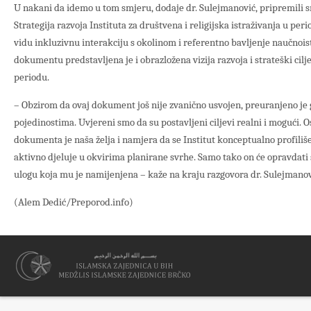
U nakani da idemo u tom smjeru, dodaje dr. Sulejmanović, pripremil
Strategija razvoja Instituta za društvena i religijska istraživanja u per
vidu inkluzivnu interakciju s okolinom i referentno bavljenje naučno
dokumentu predstavljena je i obrazložena vizija razvoja i strateški cilj
periodu.
– Obzirom da ovaj dokument još nije zvanično usvojen, preuranjeno je 
pojedinostima. Uvjereni smo da su postavljeni ciljevi realni i mogući. 
dokumenta je naša želja i namjera da se Institut konceptualno profiliše, 
aktivno djeluje u okvirima planirane svrhe. Samo tako on će opravdati 
ulogu koja mu je namijenjena – kaže na kraju razgovora dr. Sulejmanov
(Alem Dedić/Preporod.info)