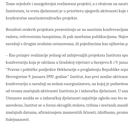
Tome svjedoče i mnogobrojni realizovani projekti, a s obzirom na nauč
Institutata, ta vrsta djelatnosti je u prioritetu njegovih aktivnosti koj
kratkoročne naučnoistraživačke projekte.
Rezultati ovakvih projekata prezentiraju se na naučnim konferencijama
radova, referentnim časopisima, ili pak zasebnim publikacijama. Najveć
saradnji s drugim srodnim ustanovama, ili pojedincima kao njihovim 
– Kao primjer realizacije jednog od zahtjevnijih projekata Instituta
konferenciju koja je održana u Gradskoj vijećnici u Sarajevu 8. i 9. ja
“Pravne i političke posljedice Deklaracije o proglašenju Republike srp
Hercegovine 9. januara 1992. godine”. Institut, kao prvi nosilac aktivnos
konferenciju u saradnji sa sedam suorganizatora, na kojoj je podnešeno
od veoma značajnih aktivnosti Instituta je i izdavačka djelatnost. U ana
Ustanove možda se u izdavačkoj djelatnosti najočitije ogleda ono što se r
navedeno, Institut se u formi okruglih stolova, tribina i svečanih mani
značajnih datuma, afirmiranjem znamenitih ličnosti, izložbama, promoci
Sulejmanović.