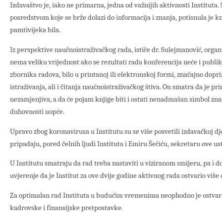
Izdavaštvo je, iako ne primarna, jedna od važnijih aktivnosti Instituta
posredstvom koje se brže dolazi do informacija i znanja, potisnula je k
pamtivijeka bila.
Iz perspektive naučnoistraživačkog rada, ističe dr. Sulejmanović, organ
nema veliku vrijednost ako se rezultati rada konferencija neće i publik
zbornika radova, bilo u printanoj ili elektronskoj formi, značajno dopr
istraživanja, ali i čitanja naučnoistraživačkog štiva. On smatra da je pr
nezamjenjiva, a da će pojam knjige biti i ostati nenadmašan simbol znan
duhovnosti uopće.
Upravo zbog koronavirusa u Institutu su se više posvetili izdavačkoj dje
pripadaju, pored čelnih ljudi Instituta i Emiru Šečiću, sekretaru ove us
U Institutu smatraju da rad treba nastaviti u viziranom smijeru, pa i d
uvjerenje da je Institut za ove dvije godine aktivnog rada ostvario više
Za optimalan rad Instituta u budućim vremenima neophodno je ostvarit
kadrovske i finansijske pretpostavke.