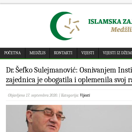
POČETNA
MEDŽLIS
KONTAKTI
VIJESTI
VIJESTI IZ DŽE
Dr. Šefko Sulejmanović: Osnivanjem Inst
zajednica je obogatila i oplemenila svoj 
Objavljeno 17. septembra 2020. | Kategorija:
Vijesti