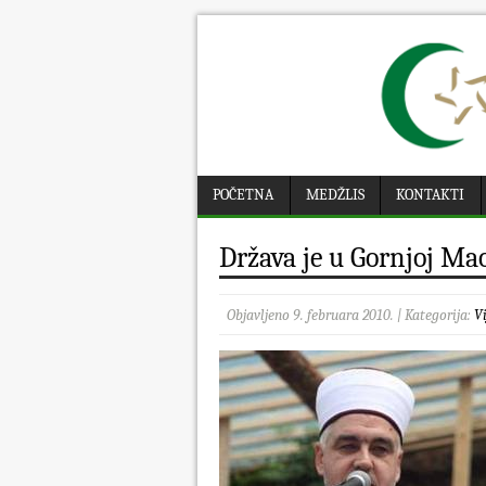
POČETNA
MEDŽLIS
KONTAKTI
Država je u Gornjoj Ma
Objavljeno 9. februara 2010. | Kategorija:
Vi