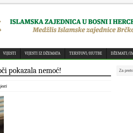
VIJESTI
VIJESTI IZ DŽEMATA
TEKSTOVI/HUTBE
DŽEMATI/I
oči pokazala nemoć!
jesti