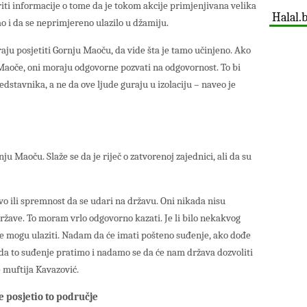
ti informacije o tome da je tokom akcije primjenjivana velika
Halal.
kao i da se neprimjereno ulazilo u džamiju.
ju posjetiti Gornju Maoču, da vide šta je tamo učinjeno. Ako
 Maoče, oni moraju odgovorne pozvati na odgovornost. To bi
edstavnika, a ne da ove ljude guraju u izolaciju – naveo je
ju Maoču. Slaže se da je riječ o zatvorenoj zajednici, ali da su
vo ili spremnost da se udari na državu. Oni nikada nisu
 države. To moram vrlo odgovorno kazati. Je li bilo nekakvog
ne mogu ulaziti. Nadam da će imati pošteno suđenje, ako dođe
i da to suđenje pratimo i nadamo se da će nam država dozvoliti
 muftija Kavazović.
 posjetio to područje