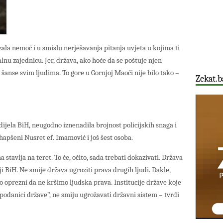
ala nemoć i u smislu nerješavanja pitanja uvjeta u kojima ti
alnu zajednicu. Jer, država, ako hoće da se poštuje njen
 šanse svim ljudima. To gore u Gornjoj Maoči nije bilo tako –
Zekat.b
 dijela BiH, neugodno iznenadila brojnost policijskih snaga i
uhapšeni Nusret ef. Imamović i još šest osoba.
stavlja na teret. To će, očito, sada trebati dokazivati. Država
ji BiH. Ne smije država ugroziti prava drugih ljudi. Dakle,
lo oprezni da ne kršimo ljudska prava. Institucije države koje
 “podanici države”, ne smiju ugrožavati državni sistem – tvrdi