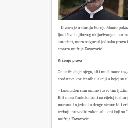
– Država je u slučaju Gornje Maoče pokaz
ljudi žive i njihovog uključivanja u norm
autoritet, mora osigurati jednaka prava i
smatra muftija Kavazović.
Kršenje prava
On ističe da je njega, ali i muslimane tog
sredstava korištenih u akciji u kojoj su 
– Iznenađen sam onime što se tim ljudima 
BiH mora funkcionirati na cijeloj teritori
moramo i s jedne i s druge strane biti vr
trebaju provoditi zakon, ali i oni koji su
muftija Kavazović.