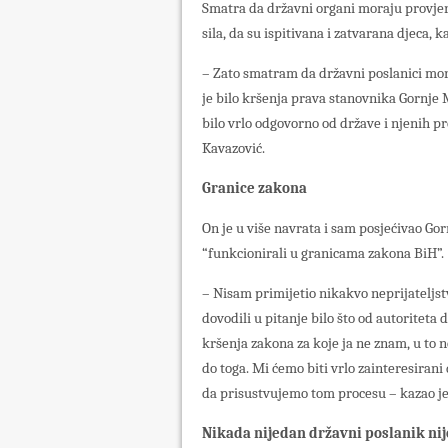
Smatra da državni organi moraju provjeri
sila, da su ispitivana i zatvarana djeca, 
– Zato smatram da državni poslanici mora
je bilo kršenja prava stanovnika Gornje
bilo vrlo odgovorno od države i njenih pr
Kavazović.
Granice zakona
On je u više navrata i sam posjećivao Gorn
“funkcionirali u granicama zakona BiH”.
– Nisam primijetio nikakvo neprijateljst
dovodili u pitanje bilo što od autoriteta
kršenja zakona za koje ja ne znam, u to 
do toga. Mi ćemo biti vrlo zainteresiran
da prisustvujemo tom procesu – kazao je
Nikada nijedan državni poslanik nije