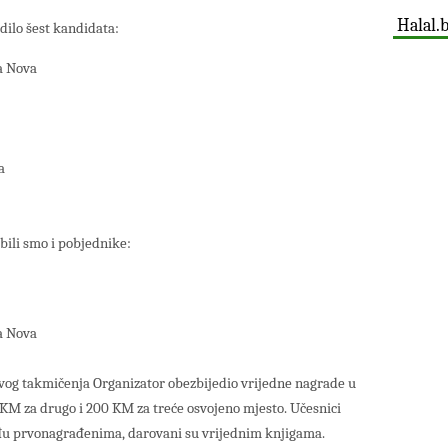
Halal.
dilo šest kandidata:
a Nova
a
ili smo i pobjednike:
a Nova
ovog takmičenja Organizator obezbijedio vrijedne nagrade u
KM za drugo i 200 KM za treće osvojeno mjesto. Učesnici
među prvonagrađenima, darovani su vrijednim knjigama.