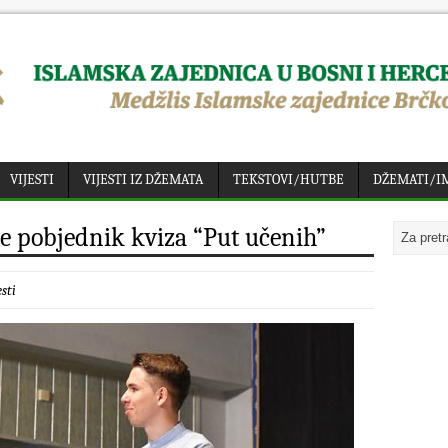
VIJESTI
VIJESTI IZ DŽEMATA
TEKSTOVI/HUTBE
DŽEMATI/I
ne pobjednik kviza “Put učenih”
esti