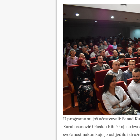
U programu su još učestvovali: Senad Ku
Karahasanović i Rašida Ribić koji su izv
svečanost nakon koje je uslijedilo i druž