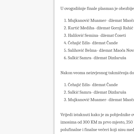
U ovogodišnje finale plasman je obezbije
Mujkanović Muamer- džemat Maoč
Kurtić Mediha- džemat Gornji Rahić
Halilović Semina- džemat Ćoseti
Ćehajić Edis- džemat Čande
Salihović Belma- džemat Maoča Nov
Salkić Samra- džemat Dizdaruša
Nakon veoma neizvjesnog takmičenja dob
Ćehajić Edis- džemat Čande
Salkić Samra- džemat Dizdaruša
Mujkanović Muamer- džemat Maoč
Vrijedi istaknuti kako je za pobjednike 
iznosima od 300 KM za prvo mjesto, 250 
polufinalne i finalne večeri koji nisu 