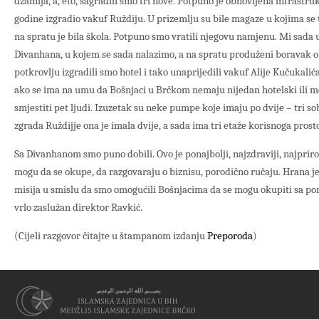
džamija, a, eto, sagradili smo tri nove. Potpuno je obnovljena infrastruk
godine izgradio vakuf Ruždiju. U prizemlju su bile magaze u kojima se t
na spratu je bila škola. Potpuno smo vratili njegovu namjenu. Mi sada
Divanhana, u kojem se sada nalazimo, a na spratu produženi boravak 
potkrovlju izgradili smo hotel i tako unaprijedili vakuf Alije Kučukalić
ako se ima na umu da Bošnjaci u Brčkom nemaju nijedan hotelski ili m
smjestiti pet ljudi. Izuzetak su neke pumpe koje imaju po dvije – tri sob
zgrada Ruždijje ona je imala dvije, a sada ima tri etaže korisnoga prost
Sa Divanhanom smo puno dobili. Ovo je ponajbolji, najzdraviji, najpriro
mogu da se okupe, da razgovaraju o biznisu, porodično ručaju. Hrana je 
misija u smislu da smo omogućili Bošnjacima da se mogu okupiti sa poro
vrlo zaslužan direktor Ravkić.
(Cijeli razgovor čitajte u štampanom izdanju
Preporoda
)