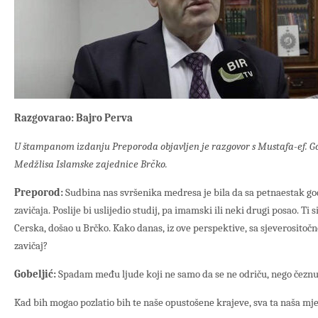
Razgovarao: Bajro Perva
U štampanom izdanju Preporoda objavljen je razgovor s Mustafa-ef. 
Medžlisa Islamske zajednice Brčko.
Preporod:
Sudbina nas svršenika medresa je bila da sa petnaestak go
zavičaja. Poslije bi uslijedio studij, pa imamski ili neki drugi posao. Ti 
Cerska, došao u Brčko. Kako danas, iz ove perspektive, sa sjeverositočn
zavičaj?
Gobeljić:
Spadam među ljude koji ne samo da se ne odriču, nego čeznu
Kad bih mogao pozlatio bih te naše opustošene krajeve, sva ta naša mje