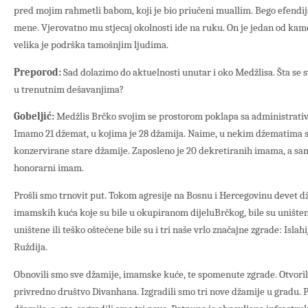
pred mojim rahmetli babom, koji je bio priučeni muallim. Bego efendija
mene. Vjerovatno mu stjecaj okolnosti ide na ruku. On je jedan od ka
velika je podrška tamošnjim ljudima.
Preporod:
Sad dolazimo do aktuelnosti unutar i oko Medžlisa. Šta se s
u trenutnim dešavanjima?
Gobeljić:
Medžlis Brčko svojim se prostorom poklapa sa administrativ
Imamo 21 džemat, u kojima je 28 džamija. Naime, u nekim džematima s
konzervirane stare džamije. Zaposleno je 20 dekretiranih imama, a s
honorarni imam.
Prošli smo trnovit put. Tokom agresije na Bosnu i Hercegovinu devet dža
imamskih kuća koje su bile u okupiranom dijeluBrčkog, bile su uništene
uništene ili teško oštećene bile su i tri naše vrlo značajne zgrade: Islahi
Ruždija.
Obnovili smo sve džamije, imamske kuće, te spomenute zgrade. Otvoril
privredno društvo Divanhana. Izgradili smo tri nove džamije u gradu. Pr