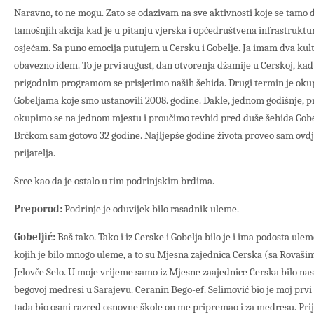
Naravno, to ne mogu. Zato se odazivam na sve aktivnosti koje se tamo 
tamošnjih akcija kad je u pitanju vjerska i općedruštvena infrastruktur
osjećam. Sa puno emocija putujem u Cersku i Gobelje. Ja imam dva kul
obavezno idem. To je prvi august, dan otvorenja džamije u Cerskoj, ka
prigodnim programom se prisjetimo naših šehida. Drugi termin je okup
Gobeljama koje smo ustanovili 2008. godine. Dakle, jednom godišnje, pr
okupimo se na jednom mjestu i proučimo tevhid pred duše šehida Gobel
Brčkom sam gotovo 32 godine. Najljepše godine života proveo sam ovd
prijatelja.
Srce kao da je ostalo u tim podrinjskim brdima.
Preporod:
Podrinje je oduvijek bilo rasadnik uleme.
Gobeljić:
Baš tako. Tako i iz Cerske i Gobelja bilo je i ima podosta ulem
kojih je bilo mnogo uleme, a to su Mjesna zajednica Cerska (sa Rovaši
Jelovče Selo. U moje vrijeme samo iz Mjesne zaajednice Cerska bilo nas
begovoj medresi u Sarajevu. Ceranin Bego-ef. Selimović bio je moj prvi
tada bio osmi razred osnovne škole on me pripremao i za medresu. Pr