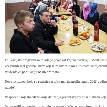
Edukacijski programi za mlade je projekat koji na području Medžlisa I
već punih šest godina i kroz koji se realiziralo niz aktivnosti usmjeren
studentsku populaciju naših džemata.
Nova aktivnost koja se realizira u toku marta, aprila i maja 2017. godin
mlade”.
Raspored i mjesto održavanja druženja predstavljeni su u plakatu koj
Ovom prilikom pozivamo mlade da uzmu učešće u ovoj plemenitoj aktiv