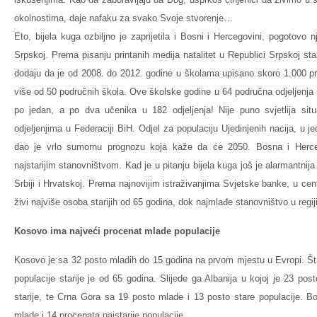
okolnostima, daje nafaku za svako Svoje stvorenje…
Eto, bijela kuga ozbiljno je zaprijetila i Bosni i Hercegovini, pogotovo
Srpskoj. Prema pisanju printanih medija natalitet u Republici Srpskoj sta
dodaju da je od 2008. do 2012. godine u školama upisano skoro 1.000 pr
više od 50 područnih škola. Ove školske godine u 64 područna odjeljenja n
po jedan, a po dva učenika u 182 odjeljenja! Nije puno svjetlija sit
odjeljenjima u Federaciji BiH. Odjel za populaciju Ujedinjenih nacija, u je
dao je vrlo sumornu prognozu koja kaže da će 2050. Bosna i Herce
najstarijim stanovništvom. Kad je u pitanju bijela kuga još je alarmantni
Srbiji i Hrvatskoj. Prema najnovijim istraživanjima Svjetske banke, u centr
živi najviše osoba starijih od 65 godina, dok najmlađe stanovništvo u regi
Kosovo ima najveći procenat mlade populacije
Kosovo je sa 32 posto mladih do 15 godina na prvom mjestu u Evropi. Š
populacije starije je od 65 godina. Slijede ga Albanija u kojoj je 23 pos
starije, te Crna Gora sa 19 posto mlade i 13 posto stare populacije. 
mlade i 14 procenata najstarije populacije.