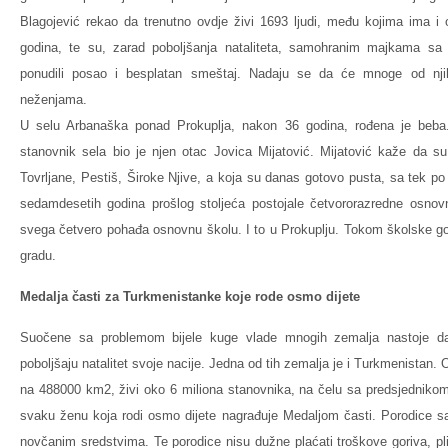
Blagojević rekao da trenutno ovdje živi 1693 ljudi, među kojima ima i
godina, te su, zarad poboljšanja nataliteta, samohranim majkama sa 
ponudili posao i besplatan smeštaj. Nadaju se da će mnoge od nji
neženjama.
U selu Arbanaška ponad Prokuplja, nakon 36 godina, rođena je beba
stanovnik sela bio je njen otac Jovica Mijatović. Mijatović kaže da s
Tovrljane, Pestiš, Široke Njive, a koja su danas gotovo pusta, sa tek 
sedamdesetih godina prošlog stoljeća postojale četvororazredne osno
svega četvero pohađa osnovnu školu. I to u Prokuplju. Tokom školske g
gradu.
Medalja časti za Turkmenistanke koje rode osmo dijete
Suočene sa problemom bijele kuge vlade mnogih zemalja nastoje da
poboljšaju natalitet svoje nacije. Jedna od tih zemalja je i Turkmenistan. 
na 488000 km2, živi oko 6 miliona stanovnika, na čelu sa predsjednik
svaku ženu koja rodi osmo dijete nagrađuje Medaljom časti. Porodice s
novčanim sredstvima. Te porodice nisu dužne plaćati troškove goriva, pli