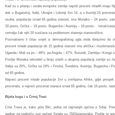
Kad su u pitanju i ostale evropske zemlje najniži procent mladih imaju 
dok u Bugarskoj, Italiji, Ukrajini i Letoniji živi 14, a u Austriji 15 procen
osoba, populacije iznad 65 godina starosti, ima Monako – 24 posto, zati
20 posto, Grčka – 19 posto, Bugarska i Austrija – 18 posto… Istraživanj
zemalja čak njih 20 suočava sa problemom starenja stanovništva.
Posmatramo li čitav svijet iz demografskog ugla onda dolazimo do stat
procent mlade populacije do 15 godina starosti ima afrička i muslimansk
Uganda i Mali sa po – 48%, pa Angola – 47%, Burundi, Zambija i Kongo s
Poslije Monaka rekorderi u broju starih u ukupnoj populaciji zemlje s
Italija sa 20%, Grčka sa 19% i Finska, Švedska, Austrija, Bugarska i Por
od 65 godina.
Najveći procent mlade populacije živi u zemljama Afrike, gdje prosje
procenata, a najveći procenat staraca iznad 65 godina, čak 16 posto, nas
Bijela kuga i u Crnoj Travi
Crna Trava je, kako piše Blic, jedna od najmanjih općina u Srbiji. Pr
godine na području ove općine živjela su 2563stanovnika. Prošle je god