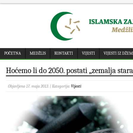
POČETNA
MEDŽLIS
KONTAKTI
VIJESTI
VIJESTI IZ DŽE
Hoćemo li do 2050. postati „zemalja star
Objavljeno 17. maja 2013. | Kategorija:
Vijesti