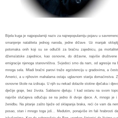
Bijela kuga je najpopularniji naziv za najnepopularniju pojavu u savremen
smanjenje nataliteta jednog naroda, jedne države. Uz manjak skloplj
potomaka onih koji su se odlučili za bračnu zajednicu, pa mortalitet
džema'atske zajednice, kao osnovne, do državne, najviše društvene 
emigracije njenoga stanovništva. Svjedoci smo da nam, od agresije na
mnoga sela. Mladi bračni parovi traže egzistenciju u gradovima, a čes
Americi, a u njihovim mahalama ostaju uglavnom starija domaćinstva. 
osnovne škole na izdisaju. U njih su nekad dolazile stotine dječaka i dje
dječije graje, bez života. Sablasno djeluju. I kad ostanu na svom top
najviše slučajeva odlučuju se na jedno ili dvoje djece. A, mnogo je i
ženidbu. Na pitanje zašto bježe od sklapanja braka, reći će vam da ne
posao, stan i mnogo toga još… Međutim, ponajviše im fali hrabrosti d
iskušenjima. Kao da zaboravljaju da Bog, usprkos činjenici da živimo u 