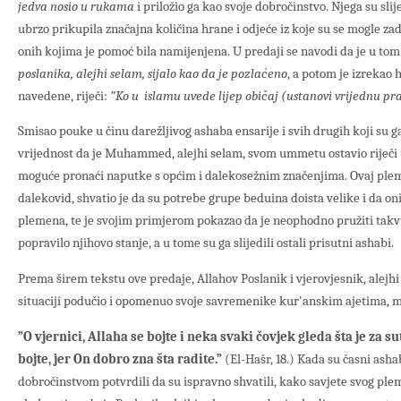
jedva nosio u rukama
i priložio ga kao svoje dobročinstvo. Njega su slijed
ubrzo prikupila značajna količina hrane i odjeće iz koje su se mogle za
onih kojima je pomoć bila namijenjena. U predaji se navodi da je u to
poslanika, alejhi selam, sijalo kao da je pozlaćeno
, a potom je izrekao h
navedene, riječi:
”Ko u islamu uvede lijep običaj (ustanovi vrijednu p
Smisao pouke u činu darežljivog ashaba ensarije i svih drugih koji su ga
vrijednost da je Muhammed, alejhi selam, svom ummetu ostavio riječi 
moguće pronaći naputke s općim i dalekosežnim značenjima. Ovaj plemen
dalekovid, shvatio je da su potrebe grupe beduina doista velike i da on
plemena, te je svojim primjerom pokazao da je neophodno pružiti takv
popravilo njihovo stanje, a u tome su ga slijedili ostali prisutni ashabi.
Prema širem tekstu ove predaje, Allahov Poslanik i vjerovjesnik, alejhi 
situaciji podučio i opomenuo svoje savremenike kur'anskim ajetima, me
”O vjernici, Allaha se bojte i neka svaki čovjek gleda šta je za s
bojte, jer On dobro zna šta radite.”
(El-Hašr, 18.) Kada su časni ash
dobročinstvom potvrdili da su ispravno shvatili, kako savjete svog plem