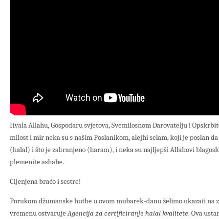
Hvala Allahu, Gospodaru svjetova, Svemilosnom Darovatelju i Opskrbite
milost i mir neka su s našim Poslanikom, alejhi selam, koji je poslan da
(halal) i što je zabranjeno (haram), i neka su najljepši Allahovi blagos
plemenite ashabe.
Cijenjena braćo i sestre!
Porukom džumanske hutbe u ovom mubarek-danu želimo ukazati na zn
vremenu ostvaruje
Agencija za certificiranje halal kvalitete
. Ova usta