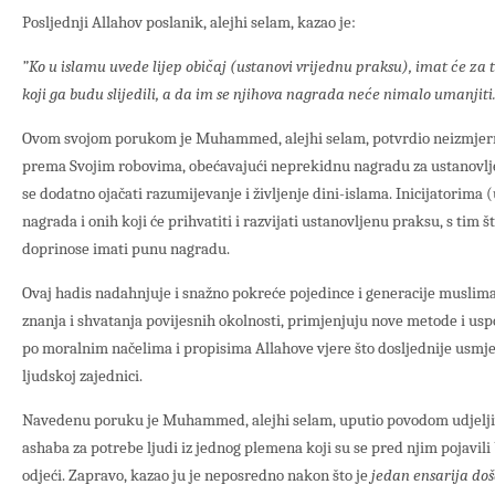
Posljednji Allahov poslanik, alejhi selam, kazao je:
”Ko u islamu uvede lijep običaj (ustanovi vrijednu praksu), imat će za
koji ga budu slijedili, a da im se njihova nagrada neće nimalo umanjiti
Ovom svojom porukom je Muhammed, alejhi selam, potvrdio neizmjern
prema Svojim robovima, obećavajući neprekidnu nagradu za ustanovlj
se dodatno ojačati razumijevanje i življenje dini-islama. Inicijatorima
nagrada i onih koji će prihvatiti i razvijati ustanovljenu praksu, s tim št
doprinose imati punu nagradu.
Ovaj hadis nadahnjuje i snažno pokreće pojedince i generacije muslima
znanja i shvatanja povijesnih okolnosti, primjenjuju nove metode i usp
po moralnim načelima i propisima Allahove vjere što dosljednije usmjer
ljudskoj zajednici.
Navedenu poruku je Muhammed, alejhi selam, uputio povodom udjelji
ashaba za potrebe ljudi iz jednog plemena koji su se pred njim pojavili
odjeći. Zapravo, kazao ju je neposredno nakon što je
jedan ensarija doš