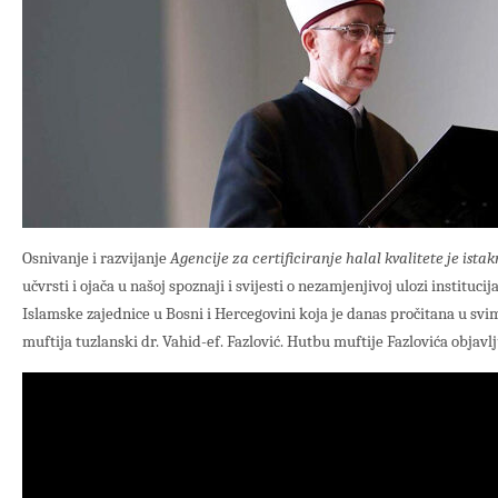
Osnivanje i razvijanje
Agencije za certificiranje halal kvalitete je istak
učvrsti i ojača u našoj spoznaji i svijesti o nezamjenjivoj ulozi instituci
Islamske zajednice u Bosni i Hercegovini koja je danas pročitana u svim
muftija tuzlanski dr. Vahid-ef. Fazlović. Hutbu muftije Fazlovića objavlj