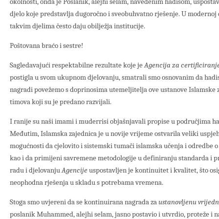
okolnosti, onda je Poslanik, alejhi selam, navedenim hadisom, uspostavi
djelo koje predstavlja dugoročno i sveobuhvatno rješenje. U modernoj 
takvim djelima često daju obilježja institucije.
Poštovana braćo i sestre!
Sagledavajući respektabilne rezultate koje je
Agencija za certificiranj
postigla u svom ukupnom djelovanju, smatrali smo osnovanim da hadi
nagradi povežemo s doprinosima utemeljitelja ove ustanove Islamske za
timova koji su je predano razvijali.
I ranije su naši imami i muderrisi objašnjavali propise u područjima ha
Međutim, Islamska zajednica je u novije vrijeme ostvarila veliki uspjeh
mogućnosti da cjelovito i sistemski tumači islamska učenja i odredbe o
kao i da primijeni savremene metodologije u definiranju standarda i pr
radu i djelovanju
Agencije
uspostavljen je kontinuitet i kvalitet, što os
neophodna rješenja u skladu s potrebama vremena.
Stoga smo uvjereni da se kontinuirana nagrada za
ustanovljenu vrijed
poslanik Muhammed, alejhi selam, jasno postavio i utvrdio, proteže i na