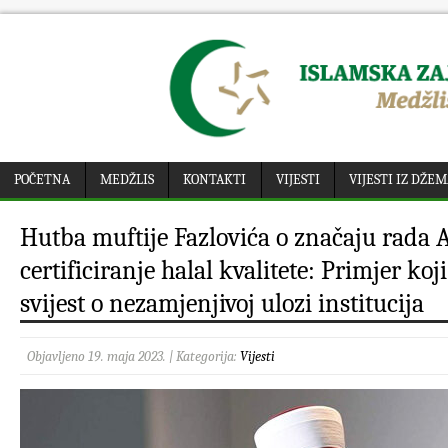
POČETNA
MEDŽLIS
KONTAKTI
VIJESTI
VIJESTI IZ DŽE
Hutba muftije Fazlovića o značaju rada A
certificiranje halal kvalitete: Primjer koji
svijest o nezamjenjivoj ulozi institucija
Objavljeno 19. maja 2023. | Kategorija:
Vijesti