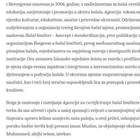
i Hercegovini osnovana je 2006. godine, s nadležnostima za halal-certifi
edukaciju, savjetovanje i promociju u okviru halala.
Agencija
tokom ov
vjersko-kulturne, edukativne, naučne i privredne aktivnosti. Održav
sudjelovanjem u organizaciji trećeg
Sarajevo halal sajma
, promocijama
naslovom
Halal kvalitet – koncept i standardizacija
, prve publikacije 
organizacijom
Kongresa o halal kvaliteti
, prvog međunarodnog naučnog
pitanjima halala, svjedočanstva su uspješnog razvoja i dostignutih šir
institucije. Ova ustanova Islamske zajednice doista se razvila i profilira
je njena uloga veoma zapažena i integrirana u internacionalnu mrežu o
djelovanjem u području halala. U okvirima njezine rasprostranjene mis
naučnici, kao i veći broj stručno osposobljenih lica za postupak i proced
kvalitete.
Stoga je osnivanje i razvijanje
Agencije za certificiranje halal kvalitete
treba da nas učvrsti i ojača u našoj spoznaji i svijesti o nezamjenjivoj u
činjenicu upravo želimo usmjeriti našu pažnju, u ovoj prilici, oslanjaju
poruku hadisi-šerifa koji prenosi imam Muslim, uz objašnjenje okolno
Muhammed, alejhi selam, izrekao.