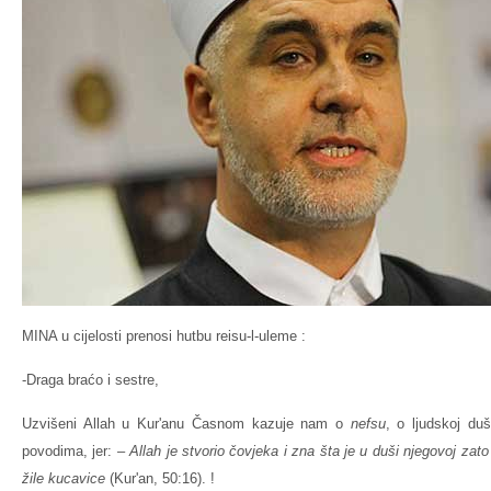
MINA u cijelosti prenosi hutbu reisu-l-uleme :
-Draga braćo i sestre,
Uzvišeni Allah u Kur'anu Časnom kazuje nam o
nefsu
, o ljudskoj duši
povodima, jer: –
Allah
je stvorio čovjeka i zna šta je u duši njegovoj zato
žile kucavice
(Kur'an, 50:16). !