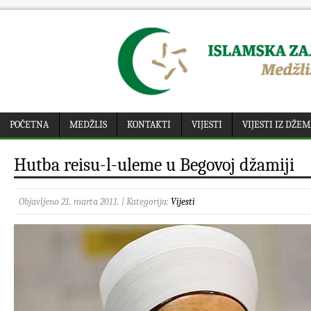
POČETNA
MEDŽLIS
KONTAKTI
VIJESTI
VIJESTI IZ DŽE
Hutba reisu-l-uleme u Begovoj džamiji
Objavljeno 21. marta 2011. | Kategorija:
Vijesti