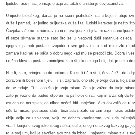
ljudske rase i nacije imaju oružje za totalno uništenje čovječanstva.
Umjesto biološkog, danas je na sceni psihološki rat u kojem ratuju svi 
duše i pameti, jer jedino ta ljudska duša i taj ljudski karakter je nešto š
Čovjeka više ne uznemiravaju ni mrtva ljudska tijela, ni razbacane ljudsk
ni suze skrhane starice zato što se u njegovoj duši smanjuje osjećaj z
njegovoj pameti postalo svejedno i sve gotovo isto kad misli zlo i ka
zamara kad mu se priča o dobru nego kad mu se predoči zlo. Dobra i vesel
i ružna kleveta postaje zanimljiva zato što to nekoga boli, dok je neko d
Nije li, zato, primjereno da upitamo: Ko si ti i šta si ti, čovječe? I da odg
zdravom ili bolesnom tijelu. Ti si, zapravo, ono što je tvoja duša, koja zna 
da se raduje. Ti si ono što je tvoja misao. Zato je važno da tvoja misao 
zato je važno da budeš otporan na psihološki rat, koji ima za cilj da te uv
osuđen na neuspjeh, da nikad nećeš biti uspješan. Ako dozvoliš da u tvo
uđe ta misao, postaćeš slab i beznadan. Zato se čim prije moraš oslobodi
ubiju volju za uspjehom, volju za dobrim karakterom, volju da mijenjaš 
vratiš korijenu svog iskonskog
nefsa
, duše, onog i onakvog kakvog ga je A
to je tvoj um, koji je savršen ako zna da izbaci i najmanju misao zla iz tv