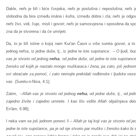
Dakle,
nefs
je bît i biće čovjeka;
nefs
je poslušna i neposlušna;
nefs
j
slobodna da bira između
imāna
i
kufra
, između dobra i zla;
nefs
je odgov
nefs
živi, vidi, čuje, misli i govori;
nefs
je samosvjesna i sposobna da spozn
zna da je stvorena i da će umrijeti.
Da, to je bît istine o kojoj nam Kur'an Časni u više sureta govori, a to 
jednog
nefsa
, iz jedne duše, tj., iz jedne te iste supstance: –
O ljudi, bu
vas je stvorio od jednog
nefsa
, od jedne duše, od jedne te iste supstance
žensko od kojih je nastalo mnogo muškaraca i žena, pa zato, još jednom,
svi obraćate za pomoć, i zato nemojte prekidati rodbinske i ljudske veze, 
vas.
(Suretu-n-Nisa, 4:1);
Zatim, –
Allah vas je stvorio od jednog
nefsa
, od jedne duše, tj., od je
zajedno
živite i zajedno umirete. I kao što vidite Allah objašnjava det
En'ām, 6:98);
I neka vam se još jednom ponovi:
ا
–
Allah je taj koji vas je stvorio od j
jedne te iste supstance, pa je od nje stvorio par muško i žensko kako bi s