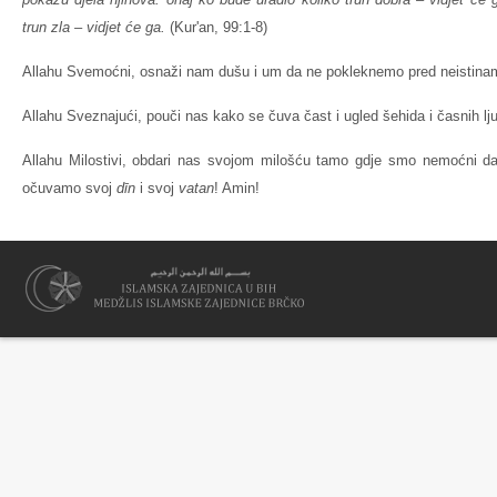
trun zla – vidjet će ga.
(Kur'an, 99:1-8)
Allahu Svemoćni, osnaži nam dušu i um da ne pokleknemo pred neistina
Allahu Sveznajući, pouči nas kako se čuva čast i ugled šehida i časnih lju
Allahu Milostivi, obdari nas svojom milošću tamo gdje smo nemoćni 
očuvamo svoj
dīn
i svoj
vatan
! Amin!