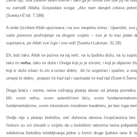
zavoli nju, ona zanese lahko breme i tako ga je nosila sve dok joj ne oteža
su zamolili Allaha, Gospodara svoga: „Ako nam daruješ zdrava potomk
(Suretu-l-E'raf, 7:189).
A onda Uzvišeni Allah upozorava i na ovu neupitnu istinu:-
Upamtite, sve j
vaše ponovno proživljenje na drugom svijetu – sve je to kao jedan
n
supstanca, jer Allah sve čuje i sve vidi!
(Suretu-l-Lukman, 31:28).
Eh, baš tako, Allah se poziva na taj
nefs
, na tu ljudsku dušu, na tu sup
tako mi
nefsa
, tako mi duše i Onoga koji ju je stvorio, i koji je objasnio št
koji iz duše izbaci to zlo a ostavi dobro, bit će uspješan i spašen, a onaj
umanji to dobro, propast će kad tad i nastradat će
kad tad
(Suret-š-Šems
Draga braćo i sestre, nema važnijeg pitanja danas od pitanja povratka 
bîti, svom
nefsu
, svom autentičnom biću, svom fundamentaln
fundamentalizmu, svom iskonskom moralnom karakteru, jer bez toga nema
Ovdje nije u pitanju biološka, već duhovna obnova čovječanstva bez
Gotovo su svi shvatili u svijetu da u biološkim ratovima nema pobjednik
selektivna biološka istrebljivanja jedne u korist druge ljudske rase ili