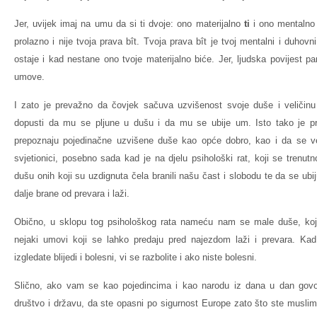
Jer, uvijek imaj na umu da si ti dvoje: ono materijalno
ti
i ono mentalno
prolazno i nije tvoja prava bît. Tvoja prava bît je tvoj mentalni i duhovni
ostaje i kad nestane ono tvoje materijalno biće. Jer, ljudska povijest 
umove.
I zato je prevažno da čovjek sačuva uzvišenost svoje duše i veliči
dopusti da mu se pljune u dušu i da mu se ubije um. Isto tako je 
prepoznaju pojedinačne uzvišene duše kao opće dobro, kao i da se ve
svjetionici, posebno sada kad je na djelu psihološki rat, koji se trenut
dušu onih koji su uzdignuta čela branili našu čast i slobodu te da se ubi
dalje brane od prevara i laži.
Obično, u sklopu tog psihološkog rata nameću nam se male duše, koje 
nejaki umovi koji se lahko predaju pred najezdom laži i prevara. Kad 
izgledate blijedi i bolesni, vi se razbolite i ako niste bolesni.
Slično, ako vam se kao pojedincima i kao narodu iz dana u dan govo
društvo i državu, da ste opasni po sigurnost Europe zato što ste muslima