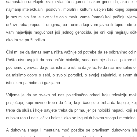
samostalno uređujete svoju vlastitu sigurnost nakon genocida, ako se iz
najmanji intelektualni, poslovni, moralni i kulturni uspjeh bilo kojeg pojed
je razumljivo što je sve više onih među vama (nama) koji počinju vjerov
državi treba prepustiti drugima, pa i onima koji vam javno ili tajno rade o 
vam najavljuju mogućnost još jednog genocida, jer oni koji negiraju očit
ako im se pruži prilika.
Čini mi se da danas nema ništa važnije od potrebe da se odbranimo od 
Pošto nisu uspjeli da nas unište biološki, sada nastoje da nas pokore
počnemo vjerovati da je laž istina, a istina da je laž te da nas mentalno
da mislimo dobro o sebi, o svojoj porodici, o svojoj zajednici, o svom dr
istinskim patriotima i gazijama.
Vrijeme je da se svako od nas pojedinačno odredi koju televiziju mož
posjećuje, koje novine treba da čita, koje časopise treba da kupuje, koj
treba da sluša i koje savjete treba da prima, jer psihološki napadi, koji
duboku ranu i neizlječivu bolest ako se izgubi duhovna snaga i mentalna
A duhovna snaga i mentalna moć postiže se pravilnom duhovnom ishra