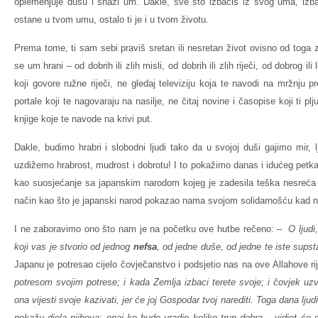
oplemenjuje dušu i snaži um. Dakle, sve što izbaciš iz svog uma, izbac
ostane u tvom umu, ostalo ti je i u tvom životu.
Prema tome, ti sam sebi praviš sretan ili nesretan život ovisno od toga z
se um hrani – od dobrih ili zlih misli, od dobrih ili zlih riječi, od dobrog i
koji govore ružne riječi, ne gledaj televiziju koja te navodi na mržnju 
portale koji te nagovaraju na nasilje, ne čitaj novine i časopise koji ti plj
knjige koje te navode na krivi put.
Dakle, budimo hrabri i slobodni ljudi tako da u svojoj duši gajimo mir,
uzdižemo hrabrost, mudrost i dobrotu! I to pokažimo danas i idućeg petk
kao suosjećanje sa japanskim narodom kojeg je zadesila teška nesreća 
način kao što je japanski narod pokazao nama svojom solidarnošću kad na
I ne zaboravimo ono što nam je na početku ove hutbe rečeno: –
O ljud
koji vas je stvorio od jednog
nefsa
, od jedne duše, od jedne te iste sup
Japanu je potresao cijelo čovječanstvo i podsjetio nas na ove Allahove ri
potresom svojim potrese; i kada Zemlja izbaci terete svoje; i čovjek uzv
ona vijesti svoje kazivati, jer će joj Gospodar tvoj narediti. Toga dana lju
pokažu djela njihova: onaj ko bude uradio koliko trun dobra – vidjet će g