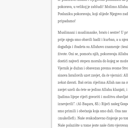
pokorava, u velikoj je zabludi! Molimo Allah
Poslaniku pokoravaju, koji slijede Njegovo za
pripadamo!
Muslimani i muslimanke, braćo i sestre! U 
prije njega smo obavili hadž i kurban, a u nje
događaja i ibadeta su Allahovo znamenje (šeai
živote. Oni se, pomoću njih, pokoravaju Allahu
dostići najveći stepen morala do kojeg se može
Vjernik je dužan i obavezan prema svome Stvor
sinova Israilovih uzet zavjet, da će vjernici: Al
zekat davati. Baš ovim riječima Allah nas na o
zavjet uzeli da ćete se jedino Allahu klanjati, i
ljudima lijepe riječi govoriti i molitvu obavljati
iznevjerili“. (Al-Baqara, 83.) Riječi našeg Go
smo primili i obećanja koja smo dali. Ona nas 
(mukellefi). Naše svakodnevno činjenje po tome
Naše polazište u tome jeste naše čisto vjerovan