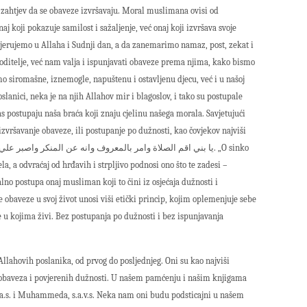
 – zahtjev da se obaveze izvršavaju. Moral muslimana ovisi od
j koji pokazuje samilost i sažaljenje, već onaj koji izvršava svoje
jerujemo u Allaha i Sudnji dan, a da zanemarimo namaz, post, zekat i
oditelje, već nam valja i ispunjavati obaveze prema njima, kako bismo
o siromašne, iznemogle, napuštenu i ostavljenu djecu, već i u našoj
lanici, neka je na njih Allahov mir i blagoslov, i tako su postupale
 postupaju naša braća koji znaju cjelinu našega morala. Savjetujući
zvršavanje obaveze, ili postupanje po dužnosti, kao čovjekov najviši
la, a odvraćaj od hrđavih i strpljivo podnosi ono što te zadesi –
lno postupa onaj musliman koji to čini iz osjećaja dužnosti i
obaveze u svoj život unosi viši etički princip, kojim oplemenjuje sebe
ke u kojima živi. Bez postupanja po dužnosti i bez ispunjavanja
Allahovih poslanika, od prvog do posljednjeg. Oni su kao najviši
h obaveza i povjerenih dužnosti. U našem pamćenju i našim knjigama
a, a.s. i Muhammeda, s.a.v.s. Neka nam oni budu podsticajni u našem