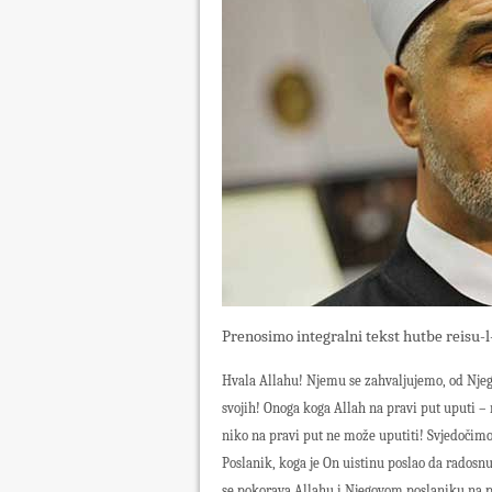
Prenosimo integralni tekst hutbe reisu-
Hvala Allahu! Njemu se zahvaljujemo, od Njeg
svojih! Onoga koga Allah na pravi put uputi –
niko na pravi put ne može uputiti! Svjedočim
Poslanik, koga je On uistinu poslao da radosnu
se pokorava Allahu i Njegovom poslaniku na p