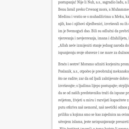
postupanju! Nije li Nuh, a.s., sagradio lađu, a 
Benu Israil preko Crvenog mora, a Muhammed, 
Medinu i vratio se s muhadžirima u Meku, kako
njih, kao i njihovi sljedbenici, izvršavali su i
im je Svemogući dao. Bili su odlučni da prebri
vjerovanja i nevjerovanja, imana i džahilijeta
„Allah neće izmijeniti stanje jednog naroda do
ispunjavaju svoje obaveze i ne mare za dužnost
Braćo i sestre! Moramo učiniti korjenitu pro
Poslanik, a.s., otpočeo je preobražaj mekansko
što ne radite; zar da od ljudi zahtijevate dobr
izvršavajte; s ljudima lijepo postupajte; strpl
da se od naših predstavnika traži da ispune pr
svijetom, živjeti u miru i razvijati kapacitete 
putu otkriva naš nemoral, naš neetički odnos 
prilika u kojima smo se kao zajednica na ovim
učenjem islama, jeste neispunjavanje preuzeti
„Nije čestitost (moral) u tome hoćete li prema 