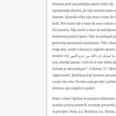
čistotom pred nas postavlja najviši etički cilj
ispunjavanja obaveza, jer nije moralan samo ona
obaveze. Islamska etika nije samo u tome da v
hadž. Naš moral nije u tome da samo volimo r
bili moralni. Nije moral u tome da sažalijevam
konkretnoj pomoći njima. Tako su postupali pos
generacije plemenitih muslimana. Tako i danas
svoga sina, mudri Lukman je naglasio upravo i
moralni cilj: يا بني اقم الصلاة وامر بالمعروف وانه عن المنكر واصبر علي ما اصابك ان ذالك من عزم الامور. „O sinko
moj, obavljaj namaz i traži da se čine dobra dje
dužnost je tako postupiti“. (Lukman, 17.) Mora
odgovornosti. Musliman koji izvršava preuzete 
i svijet oko sebe. On tako mijenja sebe i prili
obaveza, nije moguće to postići.
Braćo i sestre! Sjetimo se primjera odabranih 
moralni princip postavili izvršenje preuzeti
su primjeri: Nuha, a.s., Ibrahima, a.s., Musa