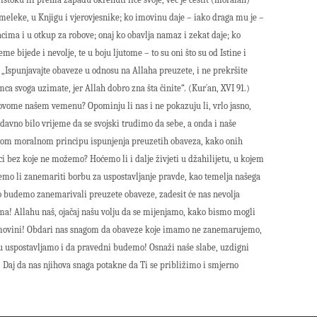
u meleke, u Knjigu i vjerovjesnike; ko imovinu daje – iako draga mu je –
acima i u otkup za robove; onaj ko obavlja namaz i zekat daje; ko
eme bijede i nevolje, te u boju ljutome – to su oni što su od Istine i
) „Ispunjavajte obaveze u odnosu na Allaha preuzete, i ne prekršite
mca svoga uzimate, jer Allah dobro zna šta činite“. (Kur´an, XVI 91.)
 u ovome našem vemenu? Opominju li nas i ne pokazuju li, vrlo jasno,
avno bilo vrijeme da se svojski trudimo da sebe, a onda i naše
mskom moralnom principu ispunjenja preuzetih obaveza, kako onih
ci bez koje ne možemo? Hoćemo li i dalje živjeti u džahilijetu, u kojem
ćemo li zanemariti borbu za uspostavljanje pravde, kao temelja našega
ko budemo zanemarivali preuzete obaveze, zadesit će nas nevolja
! Allahu naš, ojačaj našu volju da se mijenjamo, kako bismo mogli
 domovini! Obdari nas snagom da obaveze koje imamo ne zanemarujemo,
u uspostavljamo i da pravedni budemo! Osnaži naše slabe, uzdigni
Daj da nas njihova snaga potakne da Ti se približimo i smjerno