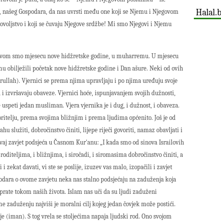
Halal.
a, našeg Gospodara, da nas uvrsti među one koji se Njemu i Njegovom
dovoljstvo i koji se čuvaju Njegove srdžbe! Mi smo Njegovi i Njemu
prvom smo mjesecu nove hidžretske godine, u muharremu. U mjesecu
mu obilježili početak nove hidžretske godine i Dan ašure. Neki od ovih
rullah). Vjernici se prema njima upravljaju i po njima uređuju svoje
 i izvršavaju obaveze. Vjernici hoće, ispunjavanjem svojih dužnosti,
 uspeti jedan musliman. Vjera vjernika je i dug, i dužnost, i obaveza.
itelju, prema svojima bližnjim i prema ljudima općenito. Još je od
lahu služiti, dobročinstvo činiti, lijepe riječi govoriti, namaz obavljati i
vaj zavjet podsjeća u Časnom Kur'anu: „I kada smo od sinova Israilovih
 roditeljima, i bližnjima, i siročadi, i siromasima dobročinstvo činiti, a
 i zekat davati, vi ste se poslije, izuzev vas malo, izopačili i zavjet
spodara o ovome zavjetu neka nas stalno podsjećaju na zaduženja koja
prate tokom naših života. Islam nas uči da su ljudi zaduženi
 zaduženju najviši je moralni cilj kojeg jedan čovjek može postići.
je (iman). S tog vrela se stoljećima napaja ljudski rod. Ono svojom