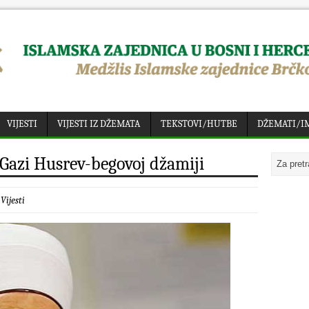
VIJESTI
VIJESTI IZ DŽEMATA
TEKSTOVI/HUTBE
DŽEMATI/I
Gazi Husrev-begovoj džamiji
:
Vijesti