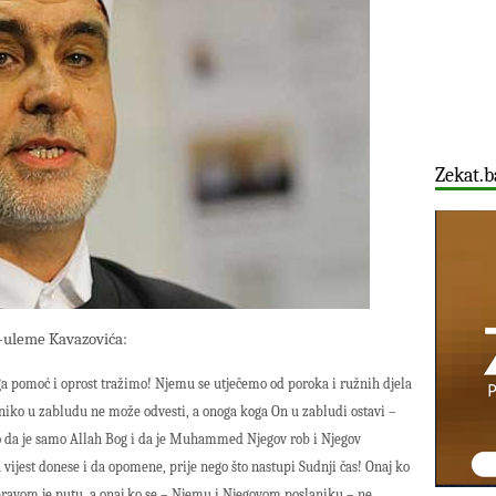
Zekat.b
l-uleme Kavazovića:
a pomoć i oprost tražimo! Njemu se utječemo od poroka i ružnih djela
 niko u zabludu ne može odvesti, a onoga koga On u zabludi ostavi –
o da je samo Allah Bog i da je Muhammed Njegov rob i Njegov
 vijest donese i da opomene, prije nego što nastupi Sudnji čas! Onaj ko
ravom je putu, a onaj ko se – Njemu i Njegovom poslaniku – ne