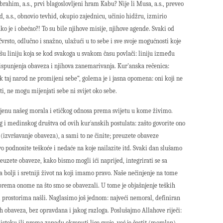
Ibrahim, a.s., prvi blagoslovljeni hram Kabu? Nije li Musa, a.s., preveo
a.s., obnovio tevhid, okupio zajednicu, učinio hidžru, izmirio
 je i obećao?! To su bile njihove misije, njihove agende. Svaki od
h čvrsto, odlučno i snažno, ulažući u to sebe i sve svoje mogućnosti koje
šu liniju koja se kod svakoga u svakom času povlači: liniju između
, ispunjenja obaveza i njihova zanemarivanja. Kur'anska rečenica:
k taj narod ne promijeni sebe“, golema je i jasna opomena: oni koji ne
i, ne mogu mijenjati sebe ni svijet oko sebe.
mjenu našeg morala i etičkog odnosa prema svijetu u kome živimo.
g i medinskog društva od ovih kur´anskih postulata: zašto govorite ono
o (izvršavanje obaveza), a sami to ne činite; preuzete obaveze
jivo podnosite teškoće i nedaće na koje nailazite itd. Svaki dan slušamo
euzete obaveze, kako bismo mogli ići naprijed, integrirati se sa
za bolji i sretniji život na koji imamo pravo. Naše nečinjenje na tome
prema onome na što smo se obavezali. U tome je objašnjenje teških
 prostorima našli. Naglasimo još jednom: najveći nemoral, definiran
h obaveza, bez opravdana i jakog razloga. Poslušajmo Allahove riječi:
istoku ili prema zapadu okrenuti lice svoje, već je čestit (moralan)