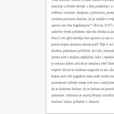
onaj koji u Allaha vjeruje, u Dan posljednji i 
rodbini i siročadi, ubogima i putnicima, prosj
izvršava preuzete obaveze, ko je trpeljiv u vrij
upravo oni čine bogobojazne“! (Kur´an, II 177.
zakletve čvrsto položene, tako što Allaha za ja
Nisu li ovi ajeti dovoljni kao upitnici za nas
pravac kojim moramo odmah poći? Nije li već d
društvo, pokušamo približiti, što više, isla
prema sebi i svojima najbližim, tako i zajedni
je nekima dobro zato što je ostalima loše? Ho
svijeta? Ako je ne budemo osigurali za sve, a
kojom neće biti pogođeni samo neki među nama
promijeniti nabolje stanje svih nas u našoj
da se dužnosti držimo, da se borimo da pravd
pravedne i dobrima se smiluj Svojom milošću! 
služimo! Amin, ja Rabbe-l- alemin!