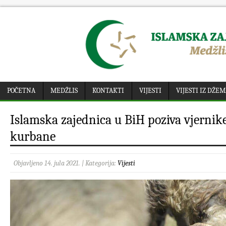
POČETNA
MEDŽLIS
KONTAKTI
VIJESTI
VIJESTI IZ DŽE
Islamska zajednica u BiH poziva vjernike
kurbane
Objavljeno 14. jula 2021. | Kategorija:
Vijesti