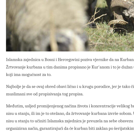
Islamska zajednica u Bosni i Hercegovini poziva vjernike da na Kurba
Žrtvovanje kurbana u tim danima propisano je Kur'anom i to je dužan u
koji ima mogućnost za to.
Najbolje je da se ovaj obred obavi lično i u krugu porodice, jer je tako čini
muslimani sve od propisivanja tog propisa.
Međutim, usljed promijenjenog načina života i koncentracije velikog b
nisu u stanju, ili im je to otežano, da žrtvovanje kurbana izvrše sobom.
nisu u stanju to učiniti Islamska zajednica je preuzela na sebe obavezu
organiziran način, garantirajući da će kurban biti zaklan po šerijatsk