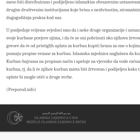
meso biti distribuirano i podijeljeno islamskim obrazovnim ustanovam
drugim društvenim institucijama koje brinu o nezbrinutim, siromašnim 
dugogodišnja praksa kod nas.
U posljednje vrijeme svjedoci smo da i neke druge organizacije i usta
svoje kurbane povjere njima, i da će se oni pobrinuti oko njihova žrtvo
govore da će od pristiglih uplata za kurban kupiti hranu za one o kojim
poznaju propise vezane za kurban. Islamska zajednica naglašava da k
Kurban-bajrama na propisan način i apeluje na vjernike da vode raču
kurban, tj. da li će njihov kurban zaista biti žrtvovan i podijeljen kako
uplate bi mogle otići u druge svrhe.
(Preporod.info)