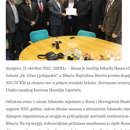
Sarajevo, 31. oktobar 2013. (MINA) – Danas je muftija bihaćki Hasan e
bolnice „Dr. Irfan Ljubijankić“ u Bihaću Hajrudinu Haviću predao kopij
203.717 KM za obnovu ove u požaru stradale bolnice. Svečanom uručenj
Unsko-sanskog kantona Hamdija Lipovača.
Odlukom reisu-l-uleme Islamske zajednice u Bosni i Hercegovini Husein
augusta 2013. godine, nakon džume namaza u džematima Islamske zaje
dijaspori organizirana je sergija za prikupljanje novčanih sredstava z
Bihaću. Na toj sergiji, dobrovoljnim prilozima muslimana iz cijele Bosn