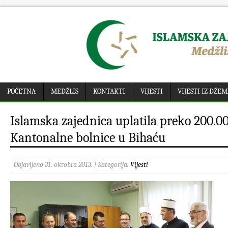
POČETNA
MEDŽLIS
KONTAKTI
VIJESTI
VIJESTI IZ DŽE
Islamska zajednica uplatila preko 200.
Kantonalne bolnice u Bihaću
Objavljeno 31. oktobra 2013. | Kategorija:
Vijesti