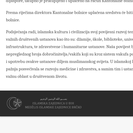
dijaspore, ukupno je prikupljeno i uplaćeno na račun Kantonalne boln
Prema riječima direktora Kantonalne bolnice uplaćena sredstva će bit
bolnice.
Podsjećanja radi, islamska kultura i civilizacija svoj povijesni razvoj t
važnih društvenih ustanova kao što su: džamije, škole, biblioteke, univ
infrastruktura, te zdravstvene i humanitarne ustanove. Naša povijest bi
nepreglednog broja dobročinitelja/vakifa koji su kroz sistem vakufa podi
i upotrebu ovakve ustanove diljem muslimanskog svijeta. U islamskoj kul
pažnja posvećivala se razvoju medicine i zdravstva, a samim tim i usta
važnu oblast u društvenom životu.