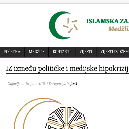
POČETNA
MEDŽLIS
KONTAKTI
VIJESTI
VIJESTI IZ DŽE
IZ između političke i medijske hipokrizij
Objavljeno 15. jula 2010. | Kategorija:
Vijesti