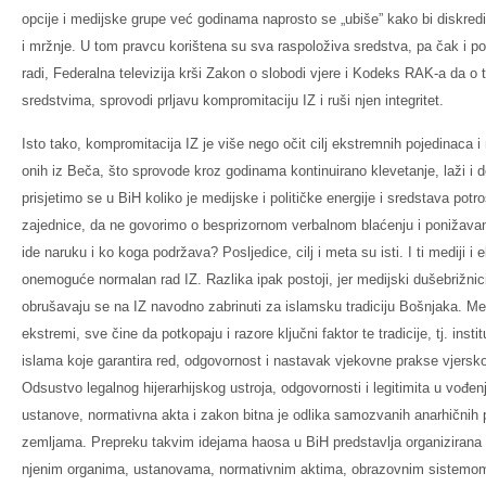
opcije i medijske grupe već godinama naprosto se „ubiše” kako bi diskreditir
i mržnje. U tom pravcu korištena su sva raspoloživa sredstva, pa čak i pozi
radi, Federalna televizija krši Zakon o slobodi vjere i Kodeks RAK-a da o
sredstvima, sprovodi prljavu kompromitaciju IZ i ruši njen integritet.
Isto tako, kompromitacija IZ je više nego očit cilj ekstremnih pojedinaca i
onih iz Beča, što sprovode kroz godinama kontinuirano klevetanje, laži i d
prisjetimo se u BiH koliko je medijske i političke energije i sredstava pot
zajednice, da ne govorimo o besprizornom verbalnom blaćenju i ponižava
ide naruku i ko koga podržava? Posljedice, cilj i meta su isti. I ti mediji i
onemoguće normalan rad IZ. Razlika ipak postoji, jer medijski dušebrižnici
obrušavaju se na IZ navodno zabrinuti za islamsku tradiciju Bošnjaka. Međut
ekstremi, sve čine da potkopaju i razore ključni faktor te tradicije, tj. inst
islama koje garantira red, odgovornost i nastavak vjekovne prakse vjerskog
Odsustvo legalnog hijerarhijskog ustroja, odgovornosti i legitimita u vođen
ustanove, normativna akta i zakon bitna je odlika samozvanih anarhičnih 
zemljama. Prepreku takvim idejama haosa u BiH predstavlja organizirana
njenim organima, ustanovama, normativnim aktima, obrazovnim sistemom i