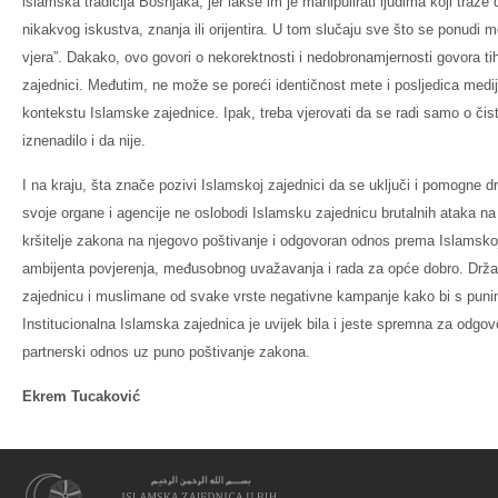
islamska tradicija Bošnjaka, jer lakše im je manipulirati ljudima koji tra
nikakvog iskustva, znanja ili orijentira. U tom slučaju sve što se ponudi 
vjera”. Dakako, ovo govori o nekorektnosti i nedobronamjernosti govora t
zajednici. Međutim, ne može se poreći identičnost mete i posljedica medijsk
kontekstu Islamske zajednice. Ipak, treba vjerovati da se radi samo o čist
iznenadilo i da nije.
I na kraju, šta znače pozivi Islamskoj zajednici da se uključi i pomogne d
svoje organe i agencije ne oslobodi Islamsku zajednicu brutalnih ataka na n
kršitelje zakona na njegovo poštivanje i odgovoran odnos prema Islamskoj 
ambijenta povjerenja, međusobnog uvažavanja i rada za opće dobro. Držav
zajednicu i muslimane od svake vrste negativne kampanje kako bi s puni
Institucionalna Islamska zajednica je uvijek bila i jeste spremna za odgov
partnerski odnos uz puno poštivanje zakona.
Ekrem Tucaković