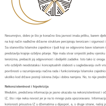
Nesumnjivo, dobro je što je konačno šira javnost imala priliku, barem djel
na koji način nadležne državne strukture percipiraju terorizam i sigurnost
Sa stanovišta Islamske zajednice i ljudi koji se odgovorno bave islamom i
predstavlja krajnje ozbiljno pitanje. Nije mala stvar smjestiti jednu vjersku
terorizma, prebaciti joj odgovornost i dodijeliti zadatke. Isto tako iz onoga 
vrlo ozbiljnih neodstataka i konceptualnih slabosti u sagledavanju ovih vrst
površnosti u razumijevanju načina rada i funkcioniranja Islamske zajednice
ukoliko kod države postoji iskrena želja i dobra namjera. No, to nije pred
Nekonzistentnost i hipokrizija
Međutim, predočena informacija je jasno ukazala na nekonzistentnost i oč
IZ, što i nije neka novost jer je na to mnogo puta upozoravano. Informacij
korisnosti prisustva IZ u džematima u dijaspori, a, s druge strane, našoj j