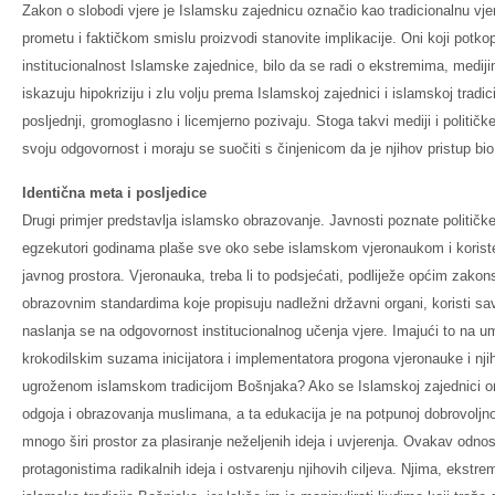
Zakon o slobodi vjere je Islamsku zajednicu označio kao tradicionalnu vj
prometu i faktičkom smislu proizvodi stanovite implikacije. Oni koji potkop
institucionalnost Islamske zajednice, bilo da se radi o ekstremima, medijim
iskazuju hipokriziju i zlu volju prema Islamskoj zajednici i islamskoj tradic
posljednji, gromoglasno i licemjerno pozivaju. Stoga takvi mediji i politi
svoju odgovornost i moraju se suočiti s činjenicom da je njihov pristup bi
Identična meta i posljedice
Drugi primjer predstavlja islamsko obrazovanje. Javnosti poznate političke 
egzekutori godinama plaše sve oko sebe islamskom vjeronaukom i koriste 
javnog prostora. Vjeronauka, treba li to podsjećati, podliježe općim zak
obrazovnim standardima koje propisuju nadležni državni organi, koristi 
naslanja se na odgovornost institucionalnog učenja vjere. Imajući to na u
krokodilskim suzama inicijatora i implementatora progona vjeronauke i nj
ugroženom islamskom tradicijom Bošnjaka? Ako se Islamskoj zajednici
odgoja i obrazovanja muslimana, a ta edukacija je na potpunoj dobrovoljno
mnogo širi prostor za plasiranje neželjenih ideja i uvjerenja. Ovakav odnos
protagonistima radikalnih ideja i ostvarenju njihovih ciljeva. Njima, ekstr