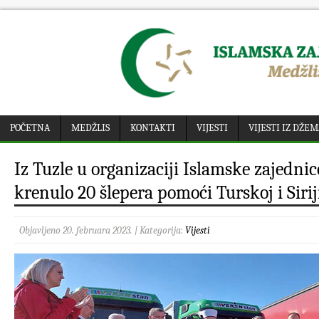
POČETNA
MEDŽLIS
KONTAKTI
VIJESTI
VIJESTI IZ DŽE
Iz Tuzle u organizaciji Islamske zajedni
krenulo 20 šlepera pomoći Turskoj i Siri
Objavljeno 20. februara 2023. | Kategorija:
Vijesti