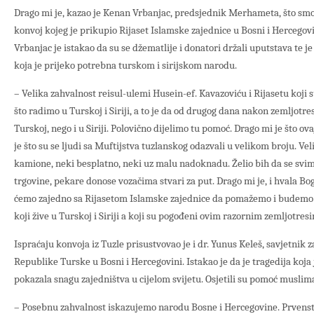
Drago mi je, kazao je Kenan Vrbanjac, predsjednik Merhameta, što smo u
konvoj kojeg je prikupio Rijaset Islamske zajednice u Bosni i Herceg
Vrbanjac je istakao da su se džematlije i donatori držali uputstava te
koja je prijeko potrebna turskom i sirijskom narodu.
– Velika zahvalnost reisul-ulemi Husein-ef. Kavazoviću i Rijasetu koji s
što radimo u Turskoj i Siriji, a to je da od drugog dana nakon zemljotr
Turskoj, nego i u Siriji. Polovično dijelimo tu pomoć. Drago mi je što ova
je što su se ljudi sa Muftijstva tuzlanskog odazvali u velikom broju. Vel
kamione, neki besplatno, neki uz malu nadoknadu. Želio bih da se svim
trgovine, pekare donose vozačima stvari za put. Drago mi je, i hvala Bog
ćemo zajedno sa Rijasetom Islamske zajednice da pomažemo i budemo n
koji žive u Turskoj i Siriji a koji su pogođeni ovim razornim zemljotres
Ispraćaju konvoja iz Tuzle prisustvovao je i dr. Yunus Keleš, savjetnik
Republike Turske u Bosni i Hercegovini. Istakao je da je tragedija koja 
pokazala snagu zajedništva u cijelom svijetu. Osjetili su pomoć muslimana
– Posebnu zahvalnost iskazujemo narodu Bosne i Hercegovine. Prvenst