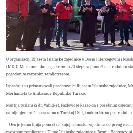
U organizaciji Rijaseta Islamske zajednice u Bosni i Hercegovini i Mu
(MDD) Merhamet danas je krenulo 20 šlepera pomoći nastradalom stan
pogođenim razornim zemljotresom.
Ispraćaju su prisustvovali predstavnici Rijaseta Islamske zajednice, Mu
Merhameta te Ambasade Republike Turske.
Muftija tuzlanski dr. Vahid-ef. Fazlović je kazao da s posebnim osjeć
namijenjen braći i sestrama u Turskoj i Siriji nakon što su postradali u
– Ovo je jedna linija pomoći na kojoj Islamska zajednica od prvog časa 
razornom zemljotresu. U ime Islamske zajednice u Bosni i Hercegovini,