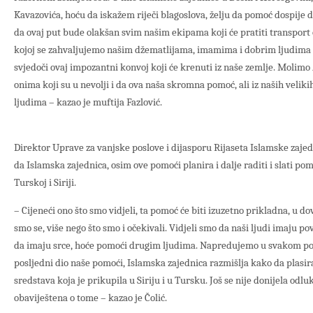
Kavazovića, hoću da iskažem riječi blagoslova, želju da pomoć dospije 
da ovaj put bude olakšan svim našim ekipama koji će pratiti transport 
kojoj se zahvaljujemo našim džematlijama, imamima i dobrim ljudima
svjedoči ovaj impozantni konvoj koji će krenuti iz naše zemlje. Molimo 
onima koji su u nevolji i da ova naša skromna pomoć, ali iz naših veliki
ljudima – kazao je muftija Fazlović.
Direktor Uprave za vanjske poslove i dijasporu Rijaseta Islamske zajed
da Islamska zajednica, osim ove pomoći planira i dalje raditi i slati po
Turskoj i Siriji.
– Cijeneći ono što smo vidjeli, ta pomoć će biti izuzetno prikladna, u d
smo se, više nego što smo i očekivali. Vidjeli smo da naši ljudi imaju p
da imaju srce, hoće pomoći drugim ljudima. Napredujemo u svakom pogle
posljedni dio naše pomoći, Islamska zajednica razmišlja kako da plasira
sredstava koja je prikupila u Siriju i u Tursku. Još se nije donijela odluk
obaviještena o tome – kazao je Čolić.