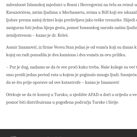
zahvalnost Islamskoj zajednici u Bosni i Hercegovini na čelu sa reisu
Kavazovićem, zatim ljudima u Merhametu, svima u BiH koji ste iskazali
ljubav prema našoj državi koja preživljava jako teške trenutke. Slijedi
zasigurno biti jedna lijepa gesta, pomoć bosanskog naroda našim lju
zemljotresom – kazao je dr. Keleš.
Asmir Imamović, iz firme Veren Stan jedan je od vozača koji su danas 
kojoj on radi ponudila je dva kamiona i dva vozača za ovu priliku.
– Put je dug, nadamo se da će sve proći kako treba. Naše kolege su već 
smo prošli jedan period rata u kojem je poginulo mnogo ljudi. Suosjeća
da se što prije oporave od ove katastrofe – kazao je Imamović
Očekuje se da će konvoj u Tursku, u sjedište AFAD-a doći u srijedu u ve
pomoć biti distribuirana u pogođena područja Turske i Sirije.