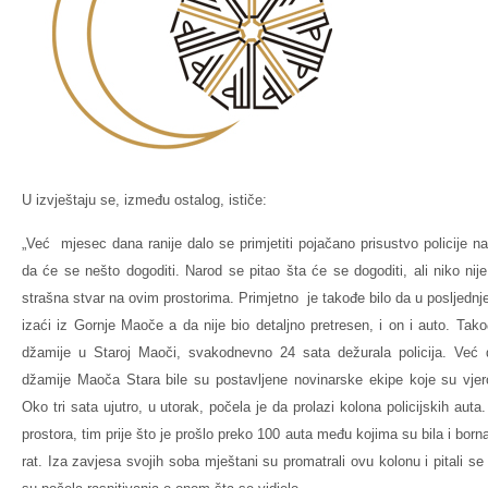
U izvještaju se, između ostalog, ističe:
„Već mjesec dana ranije dalo se primjetiti pojačano prisustvo policije n
da će se nešto dogoditi. Narod se pitao šta će se dogoditi, ali niko ni
strašna stvar na ovim prostorima. Primjetno je takođe bilo da u posljednje
izaći iz Gornje Maoče a da nije bio detaljno pretresen, i on i auto. Tako
džamije u Staroj Maoči, svakodnevno 24 sata dežurala policija. Već d
džamije Maoča Stara bile su postavljene novinarske ekipe koje su vjer
Oko tri sata ujutro, u utorak, počela je da prolazi kolona policijskih auta
prostora, tim prije što je prošlo preko 100 auta među kojima su bila i bor
rat. Iza zavjesa svojih soba mještani su promatrali ovu kolonu i pitali