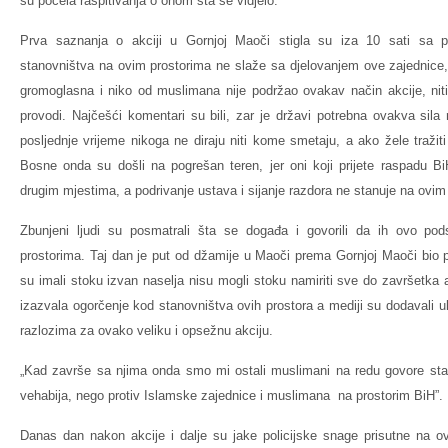
su počela raspitivanja o onom šta se vidjelo.
Prva saznanja o akciji u Gornjoj Maoči stigla su iza 10 sati sa p
stanovništva na ovim prostorima ne slaže sa djelovanjem ove zajednice, re
gromoglasna i niko od muslimana nije podržao ovakav način akcije, nit
provodi. Najčešći komentari su bili, zar je državi potrebna ovakva sila r
posljednje vrijeme nikoga ne diraju niti kome smetaju, a ako žele traži
Bosne onda su došli na pogrešan teren, jer oni koji prijete raspadu B
drugim mjestima, a podrivanje ustava i sijanje razdora ne stanuje na ovim
Zbunjeni ljudi su posmatrali šta se događa i govorili da ih ovo po
prostorima. Taj dan je put od džamije u Maoči prema Gornjoj Maoči bio po
su imali stoku izvan naselja nisu mogli stoku namiriti sve do završetka a
izazvala ogorčenje kod stanovništva ovih prostora a mediji su dodavali u
razlozima za ovako veliku i opsežnu akciju.
„Kad završe sa njima onda smo mi ostali muslimani na redu govore stanov
vehabija, nego protiv Islamske zajednice i muslimana na prostorim BiH”.
Danas dan nakon akcije i dalje su jake policijske snage prisutne na o