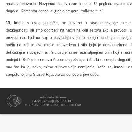
među stanovnike. Nevjerica na svakom koraku. U pogledu svake oso
događa. Komentar danas je „tresla se gora, rodio se miš”.
Mi, imami s ovog područja, ne ulazimo u stvarne razloge akcije
bezbjednosti, ali smo ogorčeni na način na koji se ova akcija provodi i 
provodi nad ljudima koji u posljednje vrijeme nikoga ne diraju i niko
način na koji je ova akcija sprovedena i sila koja je demonstrirana n
delikatnijim slučajevima. Pridružujemo se razmišljanjima onih koji smatra
podsjetiti Bošnjake na sve što se događalo, a i šta bi se moglo dogoditi
ono što im je, neko, mimo njihove volje namijenio, kaže se, između ost
saopšteno je iz Službe Rijaseta za odnose s javnošću.