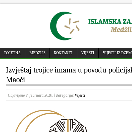
POČETNA
MEDŽLIS
KONTAKTI
VIJESTI
VIJESTI IZ DŽE
Izvještaj trojice imama u povodu policijs
Maoči
Objavljeno 7. februara 2010. | Kategorija:
Vijesti