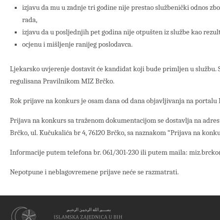
izjavu da mu u zadnje tri godine nije prestao službenički odnos z
rada,
izjavu da u posljednjih pet godina nije otpušten iz službe kao rezul
ocjenu i mišljenje ranijeg poslodavca.
Ljekarsko uvjerenje dostavit će kandidat koji bude primljen u službu. S
regulisana Pravilnikom MIZ Brčko.
Rok prijave na konkurs je osam dana od dana objavljivanja na portalu 
Prijava na konkurs sa traženom dokumentacijom se dostavlja na adres
Brčko, ul. Kučukalića br 4, 76120 Brčko, sa naznakom “Prijava na konku
Informacije putem telefona br. 061/301-230 ili putem maila: miz.brc
Nepotpune i neblagovremene prijave neće se razmatrati.