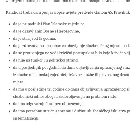
za prijem imama, hatiba i muallima u džematu Rašljani, Medžlis Islam
Kandidat treba da ispunjava opće uvjete predviđe članom 45. Pravilnika
da je pripadnik i član Islamske zajednice,
da je državljanin Bosne i Hercegovine,
da je stariji od 18 godina,
da je zdravstveno sposoban za obavljanje službeničkog mjesta na k
da se protiv njega ne vodi krivični postupak za bilo koje krivično dj
da nije na funkciji u političkoj stranci,
da u posljednjih pet godina do dana objavljivanja upražnjenog slu
iz službe u Islamskoj zajednici, državne službe ili privrednog društ
mjere,
da mu u posljednje tri godine do dana objavljivanja upražnjenog s
službenički odnos zbog nezadovoljavanja na probnom radu,
da ima odgovarajući stepen obrazovanja,
da ima potrebnu stručnu spremu i dužinu službeničkog iskustva p
sistematizaciji.