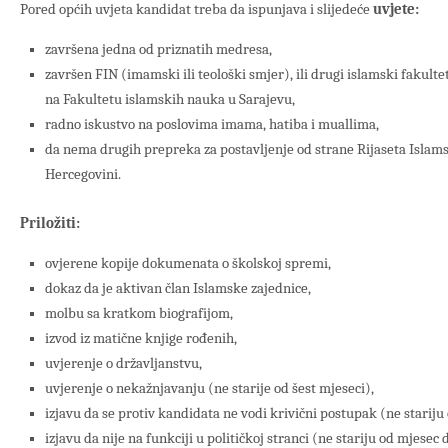
Pored općih uvjeta kandidat treba da ispunjava i slijedeće
uvjete:
završena jedna od priznatih medresa,
završen FIN (imamski ili teološki smjer), ili drugi islamski fakultet
na Fakultetu islamskih nauka u Sarajevu,
radno iskustvo na poslovima imama, hatiba i muallima,
da nema drugih prepreka za postavljenje od strane Rijaseta Islams
Hercegovini.
Priložiti:
ovjerene kopije dokumenata o školskoj spremi,
dokaz da je aktivan član Islamske zajednice,
molbu sa kratkom biografijom,
izvod iz matične knjige rođenih,
uvjerenje o državljanstvu,
uvjerenje o nekažnjavanju (ne starije od šest mjeseci),
izjavu da se protiv kandidata ne vodi krivični postupak (ne stariju
izjavu da nije na funkciji u političkoj stranci (ne stariju od mjesec