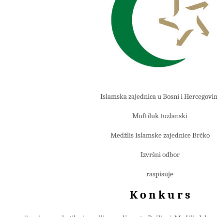
Islamska zajednica u Bosni i Hercegovin
Muftiluk tuzlanski
Medžlis Islamske zajednice Brčko
Izvršni odbor
raspisuje
K o n k u r s