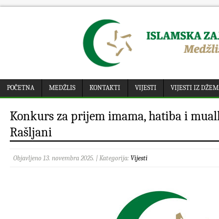
POČETNA
MEDŽLIS
KONTAKTI
VIJESTI
VIJESTI IZ DŽE
Konkurs za prijem imama, hatiba i mua
Rašljani
Objavljeno 13. novembra 2025. | Kategorija:
Vijesti