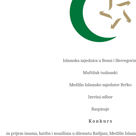
Islamska zajednica u Bosni i Hercegovin
Muftiluk tuzlanski
Medžlis Islamske zajednice Brčko
Izvršni odbor
Raspisuje
K o n k u r s
za prijem imama, hatiba i muallima u džematu Rašljani, Medžlis Islam