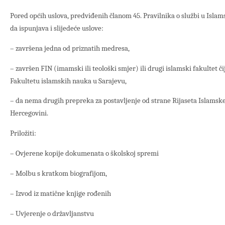
Pored općih uslova, predviđenih članom 45. Pravilnika o službi u Islam
da ispunjava i slijedeće uslove:
– završena jedna od priznatih medresa,
– završen FIN (imamski ili teološki smjer) ili drugi islamski fakultet či
Fakultetu islamskih nauka u Sarajevu,
– da nema drugih prepreka za postavljenje od strane Rijaseta Islamske
Hercegovini.
Priložiti:
– Ovjerene kopije dokumenata o školskoj spremi
– Molbu s kratkom biografijom,
– Izvod iz matične knjige rođenih
– Uvjerenje o državljanstvu