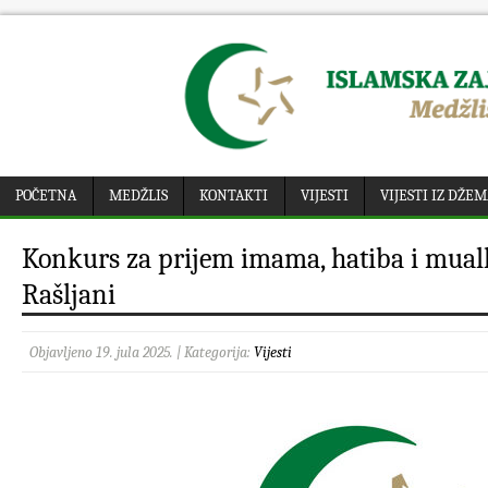
POČETNA
MEDŽLIS
KONTAKTI
VIJESTI
VIJESTI IZ DŽE
Konkurs za prijem imama, hatiba i mua
Rašljani
Objavljeno 19. jula 2025. | Kategorija:
Vijesti