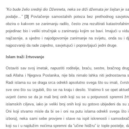
”Ko bude želio srednji dio Dženneta, neka se drži džemata jer šejtan je s
podalje…”
[3]
Povlačenje samostalnih poteza bez prethodnog savjetov
obzira o kakvom se zanimanju radilo, često zna rezultirati katastrofaln
pojedinac bio i veliki stručnjak u zanimanju kojim se bavi. Imajući u vid
najčasnije, a ujedno i najodgovornije zanimanje na svijetu, onda su i dj
najpozvaniji da rade zajedno, savjetujući i popravljajući jedni druge.
Islam traži žrtvovanje
Ostaviti sav svoj imetak, napustiti roditelje, braću, sestre, bračnog dru
radi Allaha i Njegova Poslanika, nije bila nimalo lahka niti jednostavna s
Radi islama su se draga srca odrekli apsolutno svega što su imali, čvrsto
sve ono što su izgubili, što se na kraju i desilo. Vratimo li se opet aktue
uvjerit ćemo se da je mali broj onih koji su se u potpunosti spremni žrt
islamskih ciljeva, iako je veliki broj onih koji su gotovo ubijeđeni da s
Oni koji stvarno misle da bi se i oni na putu islama odrekli svega što
izbora), neka sami sebe provjere i stave na ispit iskrenosti i samoobr
koji su i u najdužim noćima spremni da ”učine hidžru” iz tople postelje, 