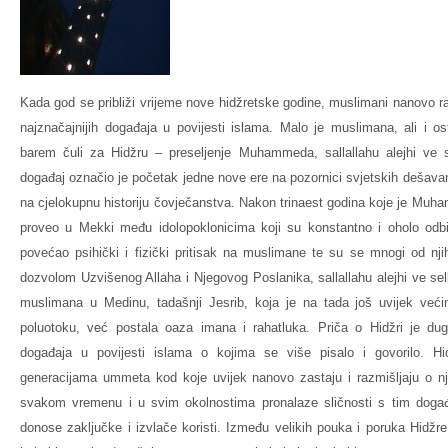
Kada god se približi vrijeme nove hidžretske godine, muslimani nanovo r
najznačajnijih događaja u povijesti islama. Malo je muslimana, ali i osta
barem čuli za Hidžru – preseljenje Muhammeda, sallallahu alejhi ve
događaj označio je početak jedne nove ere na pozornici svjetskih dešavanj
na cjelokupnu historiju čovječanstva. Nakon trinaest godina koje je Muham
proveo u Mekki među idolopoklonicima koji su konstantno i oholo odbij
povećao psihički i fizički pritisak na muslimane te su se mnogi od njih
dozvolom Uzvišenog Allaha i Njegovog Poslanika, sallallahu alejhi ve se
muslimana u Medinu, tadašnji Jesrib, koja je na tada još uvijek već
poluotoku, već postala oaza imana i rahatluka. Priča o Hidžri je du
događaja u povijesti islama o kojima se više pisalo i govorilo. Hid
generacijama ummeta kod koje uvijek nanovo zastaju i razmišljaju o 
svakom vremenu i u svim okolnostima pronalaze sličnosti s tim doga
donose zaključke i izvlače koristi. Između velikih pouka i poruka Hidžr