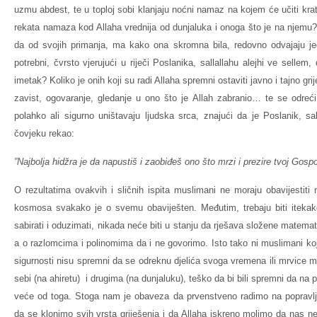
uzmu abdest, te u toploj sobi klanjaju noćni namaz na kojem će učiti kr
rekata namaza kod Allaha vrednija od dunjaluka i onoga što je na njemu
da od svojih primanja, ma kako ona skromna bila, redovno odvajaju jed
potrebni, čvrsto vjerujući u riječi Poslanika, sallallahu alejhi ve sellem
imetak? Koliko je onih koji su radi Allaha spremni ostaviti javno i tajno g
zavist, ogovaranje, gledanje u ono što je Allah zabranio… te se odreći 
polahko ali sigurno uništavaju ljudska srca, znajući da je Poslanik, sa
čovjeku rekao:
”Najbolja hidžra je da napustiš i zaobiđeš ono što mrzi i prezire tvoj Gos
O rezultatima ovakvih i sličnih ispita muslimani ne moraju obavijestiti
kosmosa svakako je o svemu obaviješten. Međutim, trebaju biti itekako
sabirati i oduzimati, nikada neće biti u stanju da rješava složene matema
a o razlomcima i polinomima da i ne govorimo. Isto tako ni muslimani koji
sigurnosti nisu spremni da se odreknu djelića svoga vremena ili mrvice 
sebi (na ahiretu) i drugima (na dunjaluku), teško da bi bili spremni da n
veće od toga. Stoga nam je obaveza da prvenstveno radimo na popravlja
da se klonimo svih vrsta griješenja i da Allaha iskreno molimo da nas n