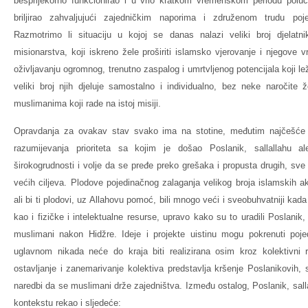
besprijekorno funkcionirao i u vrlo kratkom vremenskom periodu poluči
briljirao zahvaljujući zajedničkim naporima i združenom trudu po
Razmotrimo li situaciju u kojoj se danas nalazi veliki broj djelat
misionarstva, koji iskreno žele proširiti islamsko vjerovanje i njegove v
oživljavanju ogromnog, trenutno zaspalog i umrtvljenog potencijala koji
veliki broj njih djeluje samostalno i individualno, bez neke naročite
muslimanima koji rade na istoj misiji.
Opravdanja za ovakav stav svako ima na stotine, međutim najčešće 
razumijevanja prioriteta sa kojim je došao Poslanik, sallallahu 
širokogrudnosti i volje da se pređe preko grešaka i propusta drugih, sve u
većih ciljeva. Plodove pojedinačnog zalaganja velikog broja islamskih a
ali bi ti plodovi, uz Allahovu pomoć, bili mnogo veći i sveobuhvatniji kada
kao i fizičke i intelektualne resurse, upravo kako su to uradili Poslanik, 
muslimani nakon Hidžre. Ideje i projekte uistinu mogu pokrenuti pojed
uglavnom nikada neće do kraja biti realizirana osim kroz kolektivni r
ostavljanje i zanemarivanje kolektiva predstavlja kršenje Poslanikovih, s
naredbi da se muslimani drže zajedništva. Između ostalog, Poslanik, salla
kontekstu rekao i sljedeće: