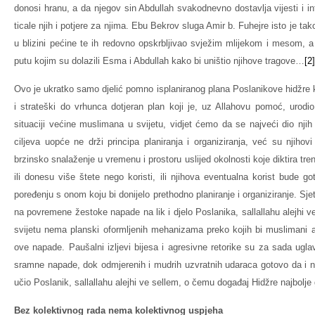
donosi hranu, a da njegov sin Abdullah svakodnevno dostavlja vijesti i i
ticale njih i potjere za njima. Ebu Bekrov sluga Amir b. Fuhejre isto je 
u blizini pećine te ih redovno opskrbljivao svježim mlijekom i mesom, a
putu kojim su dolazili Esma i Abdullah kako bi uništio njihove tragove…
[2]
Ovo je ukratko samo djelić pomno isplaniranog plana Poslanikove hidžre ko
i strateški do vrhunca dotjeran plan koji je, uz Allahovu pomoć, urod
situaciji većine muslimana u svijetu, vidjet ćemo da se najveći dio nji
ciljeva uopće ne drži principa planiranja i organiziranja, već su njihov
brzinsko snalaženje u vremenu i prostoru uslijed okolnosti koje diktira tre
ili donesu više štete nego koristi, ili njihova eventualna korist bude g
poređenju s onom koju bi donijelo prethodno planiranje i organiziranje. S
na povremene žestoke napade na lik i djelo Poslanika, sallallahu alejhi
svijetu nema planski oformljenih mehanizama preko kojih bi muslimani ad
ove napade. Paušalni izljevi bijesa i agresivne retorike su za sada ug
sramne napade, dok odmjerenih i mudrih uzvratnih udaraca gotovo da i 
učio Poslanik, sallallahu alejhi ve sellem, o čemu događaj Hidžre najbolje 
Bez kolektivnog rada nema kolektivnog uspjeha