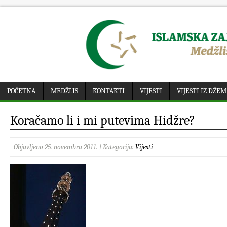
POČETNA
MEDŽLIS
KONTAKTI
VIJESTI
VIJESTI IZ DŽE
Koračamo li i mi putevima Hidžre?
Objavljeno 25. novembra 2011. | Kategorija:
Vijesti