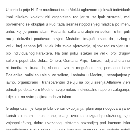
U periodu prije Hidžre muslimani su u Mekki uglavnom djelovali individualno
imali nikakav kolektiv niti organizirani rad jer su se ipak susretali, ma
povremeno se okupljali u kući tada šesnaestogodišnjeg mladića po imenu
anhu, koji je primio islam. Poslanik, sallallahu alejhi ve sellem, u tim pr
mu je dolazila i poučavao ih vjeri. Međutim, imajući u vidu da je zbog o
veliki broj ashaba još uvijek krio svoje vjerovanje, njihov rad za vjer
bio individualnog karaktera. Na tom polju istakao se veliki broj drugov
sellem, poput Ebu Bekra, Omera, Osmana, Alije, Hamze, radijallahu anhum, 
ni imetka ni truda da, shodno svojim mogućnostima, pomognu islam
Poslanika, sallallahu alejhi ve sellem, i ashaba u Medinu, i nestajanjem 
javno, organizirano i transparentno djeluju na polju širenja Allahove vje
odmah po dolasku u Medinu, svoje nekoć individualne napore i zalaganja,
i djeluju na svim poljima rada za islam.
Gradnja džamije koja je bila centar okupljanja, planiranja i dogovaranja s
koristi za islam i muslimane, bila je uvertira u izgradnju složenog, vj
vojnopolitičkog, dobro uvezanog sistema poznatijeg pod imenom isla