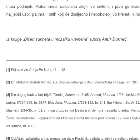
moći podnijeti. Muhammed, sallallahu alejhi ve sellem, i prve gene
najljepši uzor, pa ima li onih koji će dosljedno i nepokolebljivo krenuti nj
Iz knjige „Biseri sunneta u mozaiku vremena” autora
Amir Durmić
[1]
Prijevod značenja En-Nahl, 41. – 42.
[2]
Dr. Mehdi Rizkullah Ahmed,
Es-Siretun-nebevijje fi dav-i mesadiriha el-aslijje
, str. 267.
[3]
Dio dugog hadisa koji bilježi Tirmizi,
Sunen,
br. 2165, Ahmed,
Musned,
1/26, Ibn Madž
kubra,
8/284-285, br. 9177, Ebu Ja'la,
Musned,
1/131-132, br. 141, Ibn Hibban,
Sahih,
12/
Musned,
1/34-35, br. 31, i mnogi drugi, svi od Džabira b. Semure, radijallahu anhu. Vjero
Šakir, rahimehullah, u opaskama na
Musned
imama Ahmeda pod brojem 177, kao i šejh A
es-sahiha,
br. 430.
[4]
Od Aiše, radijallahu anha, prenosi se da je Poslanik, sallallahu alejhi ve sellem, rekao: