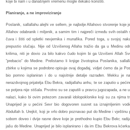
koje bi nam i u današnjem vremenu mogle itekako koristiti.
Planiranje, a ne improviziranje
Poslanik, sallallahu alejhi ve sellem, je najbolje Allahovo stvorenje koje 
Allahov odabranik i miljenik, a samim tim i najpreči između svih ostali
čuva i štiti od spletki nevjernika i munafika. Pored toga, u svojoj naka
prepustio slučaju. Nije od Uzvišenog Allaha tražio da ga u Medinu od
krilima, niti je dovio za bilo kakvo čudo kojim bi ga Uzvišeni Allah 
”prebacio” do Medine. Prelistamo li knjige životopisa Poslanika, sallall
zbirke u kojima se podrobno opisuje ovaj događaj, vidjet ćemo da je Po
bio pomno isplaniran i do u najsitnije detalje razrađen. Mekku je 
nerazdvojnog prijatelja Ebu Bekra, radijallahu anhu, te se zaputio u pećin
se potjera nije stišala. Prvotno su se zaputili u pravcu jugozapada, a ne 
nalazi, kako bi ovim potezom zavarali idolopoklonike koji su za njima t
Unaprijed je u pećini Sevr bio dogovoren susret sa iznajmljenim vo
Abdullah b. Urejkit, koji je vrlo dobro poznavao put do Medine i vještinu p
sobom doveo i dvije rasne deve koje je prethodno kupio Ebu Bekr, radija
jašu do Medine. Unaprijed je bilo isplanirano i da im Ebu Bekrova kćerk