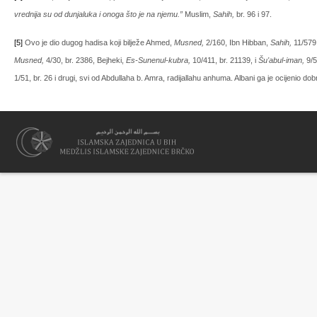
vrednija su od dunjaluka i onoga što je na njemu.”
Muslim,
Sahih,
br. 96 i 97.
[5]
Ovo je dio dugog hadisa koji bilježe Ahmed,
Musned,
2/160, Ibn Hibban,
Sahih,
11/579,
Musned,
4/30, br. 2386, Bejheki,
Es-Sunenul-kubra,
10/411, br. 21139, i
Šu'abul-iman,
9/5
1/51, br. 26 i drugi, svi od Abdullaha b. Amra, radijallahu anhuma. Albani ga je ocijenio do