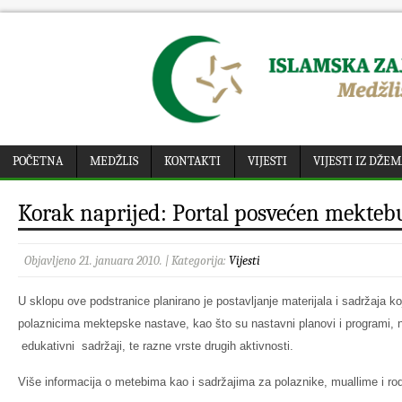
POČETNA
MEDŽLIS
KONTAKTI
VIJESTI
VIJESTI IZ DŽE
Korak naprijed: Portal posvećen mekteb
Objavljeno 21. januara 2010. | Kategorija:
Vijesti
U sklopu ove podstranice planirano je postavljanje materijala i sadržaja koj
polaznicima mektepske nastave, kao što su nastavni planovi i programi, 
edukativni sadržaji, te razne vrste drugih aktivnosti.
Više informacija o metebima kao i sadržajima za polaznike, muallime i rod