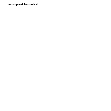
www.rijaset.ba/metkeb