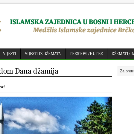
VIJESTI
VIJESTI IZ DŽEMATA
TEKSTOVI/HUTBE
DŽEMATI/I
odom Dana džamija
esti