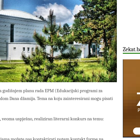
Zekat.b
a godišnjem planu rada EPM (Edukacijski programi za
odom Dana džamija. Tema na koju zainteresirani mogu pisati
e, veoma uspješno, realiziran literarni konkurs na temu:
ijama možete nas kontaktirati putem kontakt forme na