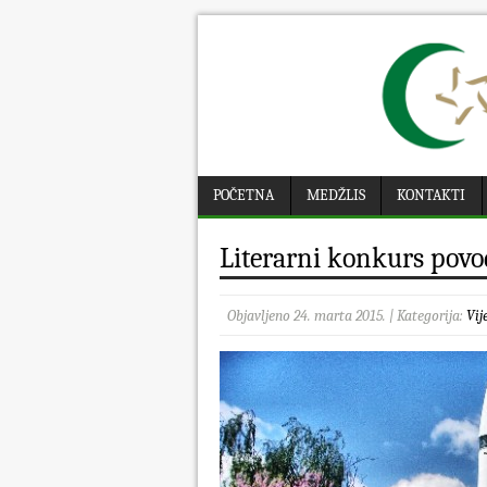
POČETNA
MEDŽLIS
KONTAKTI
Literarni konkurs pov
Objavljeno 24. marta 2015. | Kategorija:
Vij