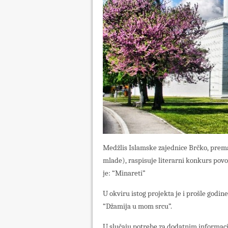
Medžlis Islamske zajednice Brčko, prem
mlade), raspisuje literarni konkurs pov
je: “Minareti”
U okviru istog projekta je i prošle godin
“Džamija u mom srcu”.
U slučaju potrebe za dodatnim informac